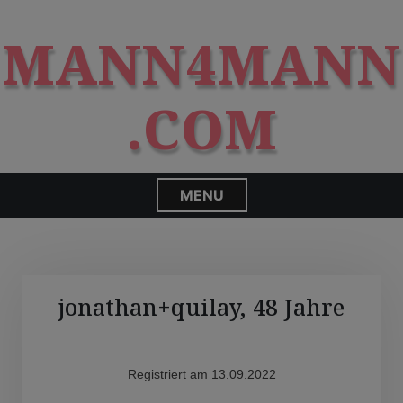
S
modal-check
k
MANN4MANN
i
p
t
.COM
o
c
o
n
MENU
t
e
n
t
jonathan+quilay, 48 Jahre
Registriert am 13.09.2022