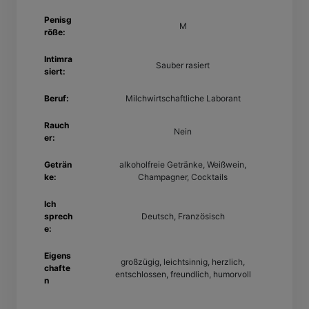
Penisg
M
röße:
Intimra
Sauber rasiert
siert:
Beruf:
Milchwirtschaftliche Laborant
Rauch
Nein
er:
Geträn
alkoholfreie Getränke, Weißwein,
ke:
Champagner, Cocktails
Ich
sprech
Deutsch, Französisch
e:
Eigens
großzügig, leichtsinnig, herzlich,
chafte
entschlossen, freundlich, humorvoll
n