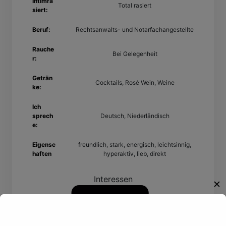
Intimra
Total rasiert
siert:
Beruf:
Rechtsanwalts- und Notarfachangestellte
Rauche
Bei Gelegenheit
r:
Geträn
Cocktails, Rosé Wein, Weine
ke:
Ich
sprech
Deutsch, Niederländisch
e:
Eigensc
freundlich, stark, energisch, leichtsinnig,
haften
hyperaktiv, lieb, direkt
Interessen
✕
Willkommen!