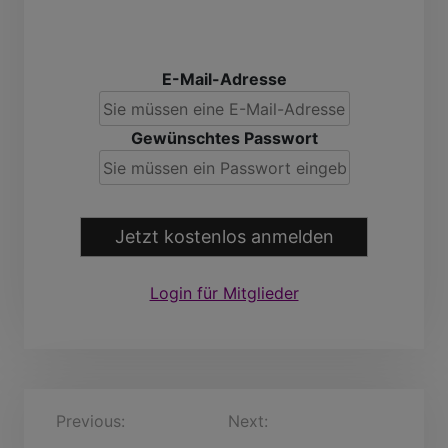
E-Mail-Adresse
Gewünschtes Passwort
Jetzt kostenlos anmelden
Login für Mitglieder
B
Previous:
Meinulf, 47
Next:
SalvatoreDoll, 46
Jahre
Jahre