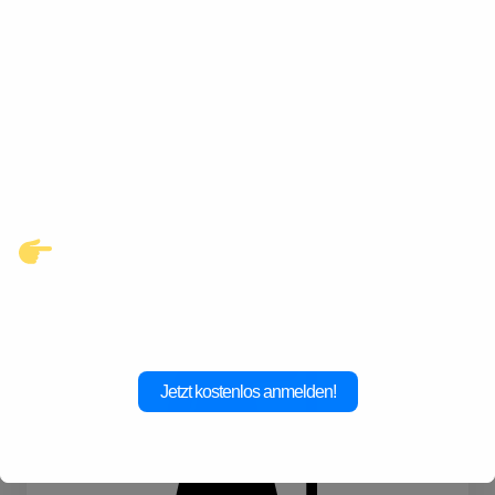
Entdecke eine neue Welt des
Gay-Datings! Finde aufregende
Kontakte und echte
Verbindungen, die auf dich
warten.
Klicke hier und starte jetzt dein
Abenteuer!
Jetzt kostenlos anmelden!
Kulinarik
Konzerte