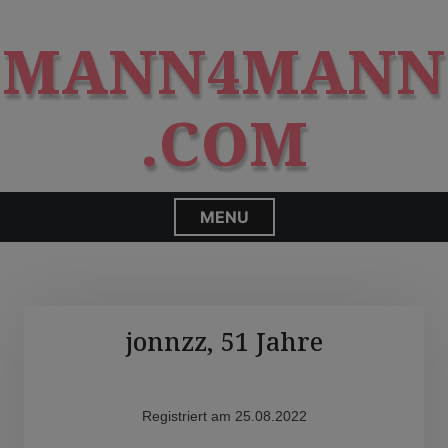
S
modal-check
k
MANN4MANN
i
p
t
.COM
o
c
o
n
MENU
t
e
n
t
jonnzz, 51 Jahre
Registriert am 25.08.2022