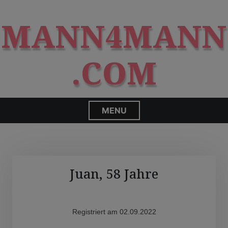
S
modal-check
k
MANN4MANN
i
p
t
.COM
o
c
o
n
MENU
t
e
n
t
Juan, 58 Jahre
Registriert am 02.09.2022