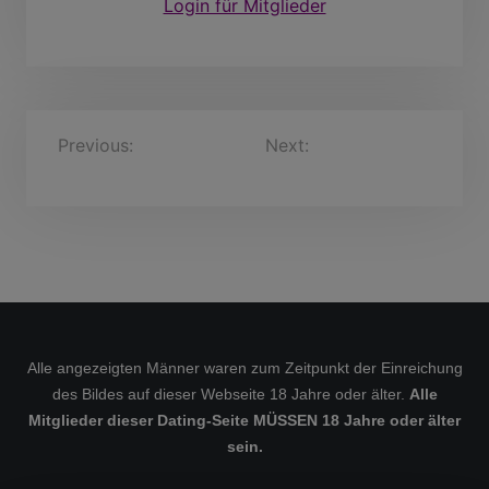
Login für Mitglieder
B
Previous:
Irmfried, 48
Next:
joshuafire7575,
Jahre
41 Jahre
e
i
t
r
a
g
s
Alle angezeigten Männer waren zum Zeitpunkt der Einreichung
des Bildes auf dieser Webseite 18 Jahre oder älter.
Alle
n
Mitglieder dieser Dating-Seite MÜSSEN 18 Jahre oder älter
a
sein.
v