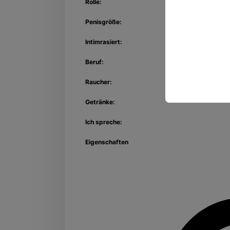
Rolle:
Penisgröße:
Intimrasiert:
Beruf:
Raucher:
Getränke:
Ich spreche:
Eigenschaften