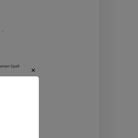
el
,
Brandenburg
samen Spaß
✕
regende
ten.