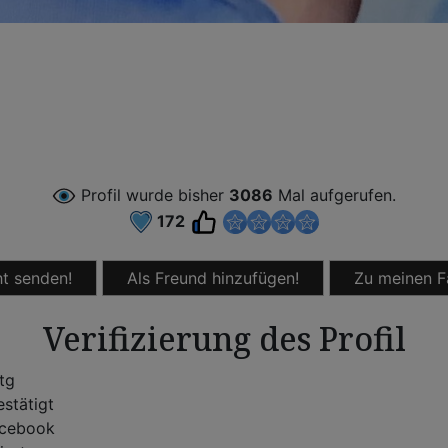
Profil wurde bisher
3086
Mal aufgerufen.
172
t senden!
Als Freund hinzufügen!
Zu meinen F
Verifizierung des Profil
rtg
stätigt
cebook