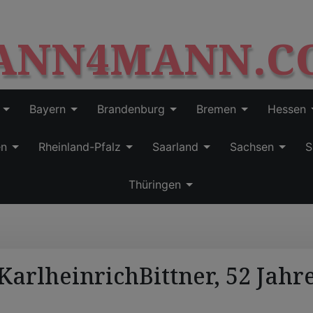
S
modal-check
k
ANN4MANN.C
i
p
t
o
c
Bayern
Brandenburg
Bremen
Hessen
o
n
en
Rheinland-Pfalz
Saarland
Sachsen
S
t
e
Thüringen
n
t
KarlheinrichBittner, 52 Jahr