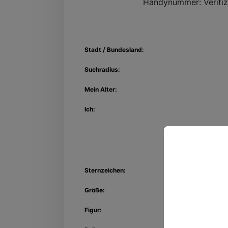
Handynummer:
Verifiz
Stadt / Bundesland:
Suchradius:
Mein Alter:
Ich:
Sternzeichen:
Entdec
Kon
Größe:
Figur: