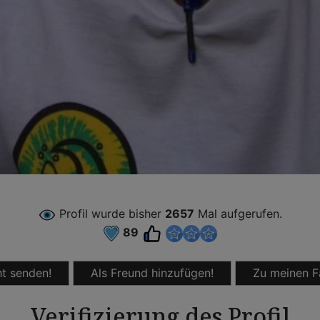
Profil wurde bisher
2657
Mal aufgerufen.
89
t senden!
Als Freund hinzufügen!
Zu meinen F
Verifizierung des Profil