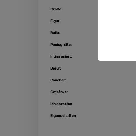
Größe:
Figur:
Rolle:
Penisgröße:
Intimrasiert:
Beruf:
Raucher:
Getränke:
Ich spreche:
Eigenschaften