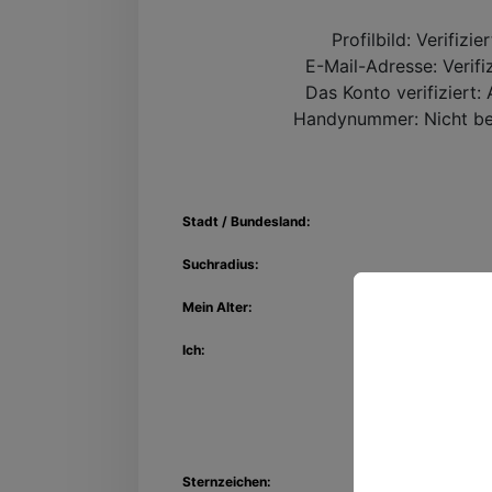
Profilbild:
Verifizie
E-Mail-Adresse:
Verifi
Das Konto verifiziert:
A
Handynummer:
Nicht be
Stadt / Bundesland:
Suchradius:
Mein Alter:
Ich:
Entdec
Kon
Sternzeichen: