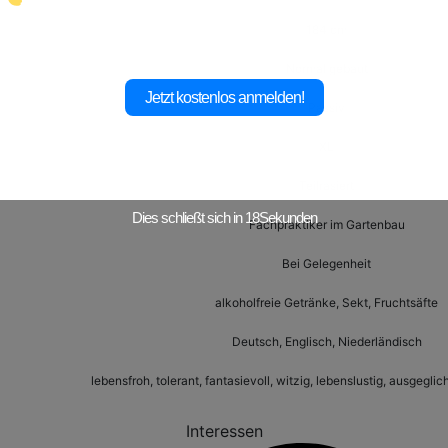
184 cm
Normal gebaut
Jetzt kostenlos anmelden!
Passiv
XL
Teilrasiert
Dies schließt sich in
17
Sekunden
Fachpraktiker im Gartenbau
Bei Gelegenheit
alkoholfreie Getränke, Sekt, Fruchtsäfte
Deutsch, Englisch, Niederländisch
lebensfroh, tolerant, fantasievoll, witzig, lebenslustig, ausgeglich
Interessen