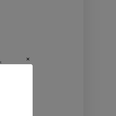
Niedersachsen
✕
t
e alt
ten Boy
regende
ten.