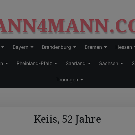
S
modal-check
k
ANN4MANN.C
i
p
t
o
c
Bayern
Brandenburg
Bremen
Hessen
o
n
en
Rheinland-Pfalz
Saarland
Sachsen
S
t
e
Thüringen
n
t
Keiis, 52 Jahre