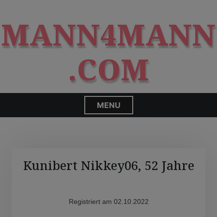
S
modal-check
k
MANN4MANN
i
p
t
.COM
o
c
o
n
MENU
t
e
n
t
Kunibert Nikkey06, 52 Jahre
Registriert am 02.10.2022