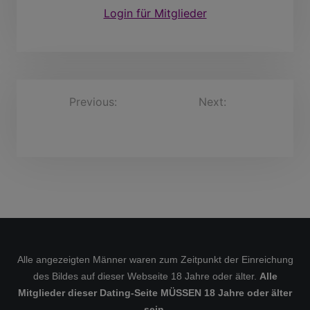
Login für Mitglieder
B
Previous:
Next:
Phillippus
HeimarGreiner, 49
lapastorajhared99911,
e
Jahre
37 Jahre
i
t
r
a
g
s
Alle angezeigten Männer waren zum Zeitpunkt der Einreichung
n
des Bildes auf dieser Webseite 18 Jahre oder älter.
Alle
a
Mitglieder dieser Dating-Seite MÜSSEN 18 Jahre oder älter
sein.