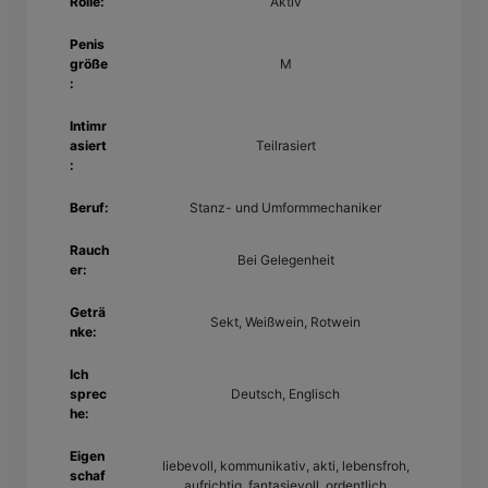
Rolle:
Aktiv
Penis
größe
M
:
Intimr
asiert
Teilrasiert
:
Beruf:
Stanz- und Umformmechaniker
Rauch
Bei Gelegenheit
er:
Geträ
Sekt, Weißwein, Rotwein
nke:
Ich
sprec
Deutsch, Englisch
he:
Eigen
liebevoll, kommunikativ, akti, lebensfroh,
schaf
aufrichtig, fantasievoll, ordentlich