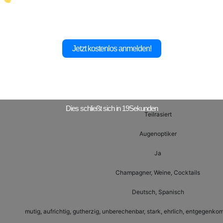
Löwe
173 cm
Jetzt kostenlos anmelden!
Normal gebaut
Passiv
S
Dies schließt sich in
17
Sekunden
Teilrasiert
Augenoptiker
Ja
Champagner, Weine, Cocktails
Deutsch, Spanisch
mutig, aufrichtig, gutherzig, unberechenbar, stark, ehrlich, entgegenko