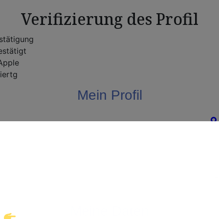
Verifizierung des Profil
stätigung
stätigt
pple
iertg
Mein Profil
Willkommen!
ke eine neue Welt des Gay-Datings! Finde auf
suche 
takte und echte Verbindungen, die auf dich war
Meine Daten
Klicke hier und starte jetzt dein Abenteuer!