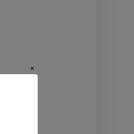
✕
Fürth
,
Bayern
Bundesland
69 Jahre alt
regende
Mann für Treffen
ten.