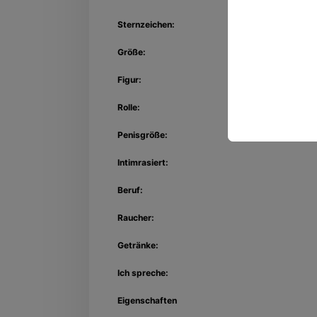
Sternzeichen:
Größe:
Figur:
Rolle:
Penisgröße:
Intimrasiert:
Beruf:
Raucher:
Getränke:
Ich spreche:
Eigenschaften