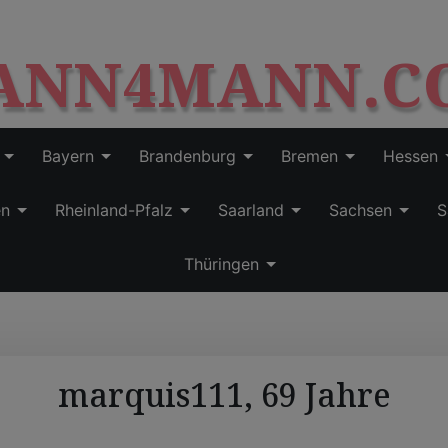
S
modal-check
k
ANN4MANN.C
i
p
t
o
c
Bayern
Brandenburg
Bremen
Hessen
o
n
en
Rheinland-Pfalz
Saarland
Sachsen
S
t
e
Thüringen
n
t
marquis111, 69 Jahre