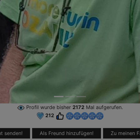
Profil wurde bisher
2172
Mal aufgerufen.
212
t senden!
Als Freund hinzufügen!
Zu meinen F