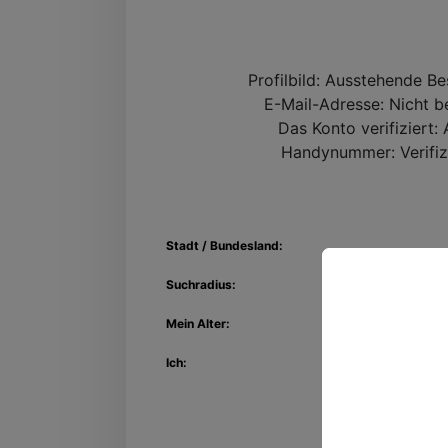
Profilbild:
Ausstehende Be
E-Mail-Adresse:
Nicht be
Das Konto verifiziert:
A
Handynummer:
Verifiz
Stadt / Bundesland:
Suchradius:
Mein Alter:
Entdec
Ich:
Kon