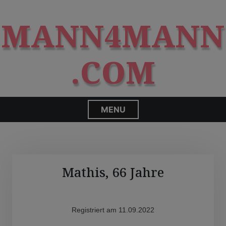
S
modal-check
k
MANN4MANN
i
p
t
.COM
o
c
o
n
MENU
t
e
n
t
Mathis, 66 Jahre
Registriert am 11.09.2022