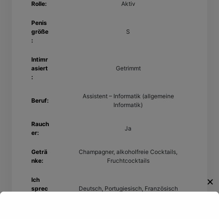
Rolle:
Aktiv
Penis
größe
S
:
Intimr
asiert
Getrimmt
:
Assistent – Informatik (allgemeine
Beruf:
Informatik)
Rauch
Ja
er:
Geträ
Champagner, alkoholfreie Cocktails,
nke:
Fruchtcocktails
Ich
✕
sprec
Deutsch, Portugiesisch, Französisch
he:
Willkommen!
Eigen