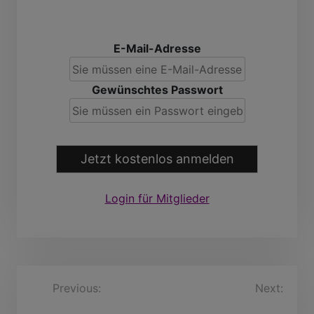
E-Mail-Adresse
Gewünschtes Passwort
Jetzt kostenlos anmelden
Login für Mitglieder
B
Previous:
Abdul
Next:
nyemoks, 35 Jahre
WinnimarSchindler, 46
e