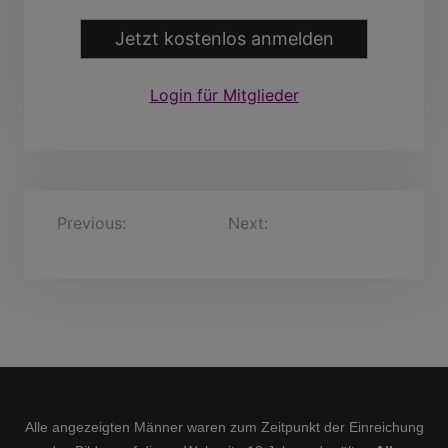
Jetzt kostenlos anmelden
Login für Mitglieder
B
Previous:
Ingmar, 52
Next:
allthegoodthings,
Jahre
38 Jahre
e
i
t
r
a
g
s
Alle angezeigten Männer waren zum Zeitpunkt der Einreichung