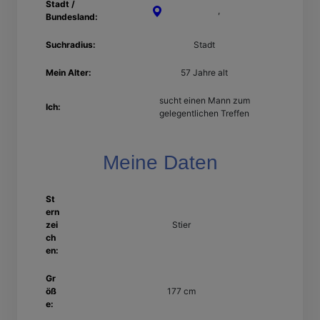
Stadt /
Saarbrücken
,
Saarland
Bundesland:
Suchradius:
Stadt
Mein Alter:
57 Jahre alt
sucht einen Mann zum
Ich:
gelegentlichen Treffen
Meine Daten
St
ern
zei
Stier
ch
en:
Gr
öß
177 cm
e: