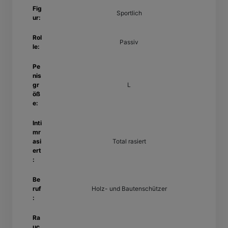
Fig
Sportlich
ur:
Rol
Passiv
le:
Pe
nis
gr
L
öß
e:
Inti
mr
asi
Total rasiert
ert
:
Be
ruf
Holz- und Bautenschützer
:
Ra
uc