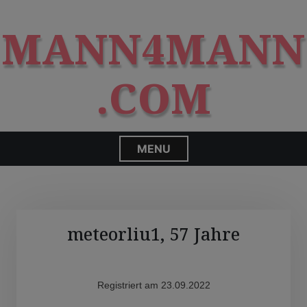
S
modal-check
k
MANN4MANN
i
p
t
.COM
o
c
o
n
MENU
t
e
n
t
meteorliu1, 57 Jahre
Registriert am 23.09.2022