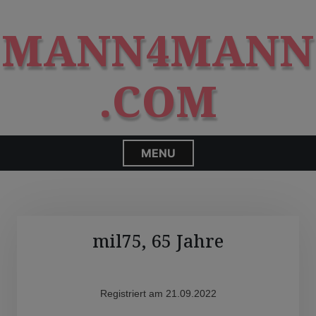
S
modal-check
k
MANN4MANN
i
p
t
.COM
o
c
o
n
MENU
t
e
n
t
mil75, 65 Jahre
Registriert am 21.09.2022