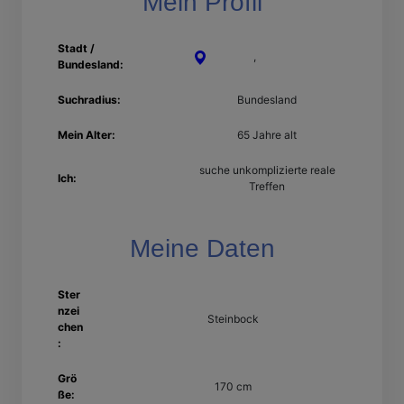
Mein Profil
Stadt /
Koblenz
,
Rheinland-Pfalz
Bundesland:
Suchradius:
Bundesland
Mein Alter:
65 Jahre alt
suche unkomplizierte reale
Ich:
Treffen
Meine Daten
Ster
nzei
Steinbock
chen
:
Grö
170 cm
ße: