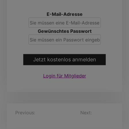
E-Mail-Adresse
Gewünschtes Passwort
Jetzt kostenlos anmelden
Login für Mitglieder
B
Previous:
Mariusz, 52
Next:
Hans-Jörg
Jahre
suliman, 38 Jahre
e