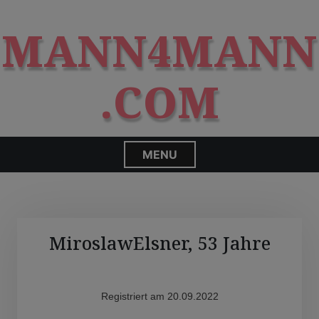
S
modal-check
k
MANN4MANN
i
p
t
.COM
o
c
o
n
MENU
t
e
n
t
MiroslawElsner, 53 Jahre
Registriert am 20.09.2022