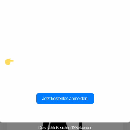
Entdecke eine neue Welt des
Gay-Datings! Finde aufregende
Kontakte und echte
Verbindungen, die auf dich
warten.
Klicke hier und starte jetzt dein
Abenteuer!
Jetzt kostenlos anmelden!
Dies schließt sich in
19
Sekunden