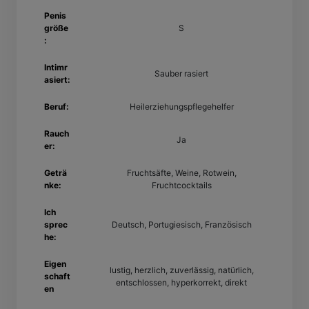
Penis
größe
S
:
Intimr
Sauber rasiert
asiert:
Beruf:
Heilerziehungspflegehelfer
Rauch
Ja
er:
Geträ
Fruchtsäfte, Weine, Rotwein,
nke:
Fruchtcocktails
Ich
sprec
Deutsch, Portugiesisch, Französisch
he:
Eigen
lustig, herzlich, zuverlässig, natürlich,
schaft
entschlossen, hyperkorrekt, direkt
en