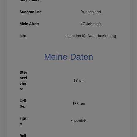
Suchradius:
Bundesland
Mein Alter:
47 Jahre alt
Ich:
sucht Ihn für Dauerbeziehung
Meine Daten
Ster
nzei
Löwe
che
n:
Grö
183 cm
ße:
Figu
Sportlich
r:
Roll