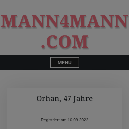
S
modal-check
k
MANN4MANN
i
p
t
.COM
o
c
o
n
MENU
t
e
n
t
Orhan, 47 Jahre
Registriert am 10.09.2022