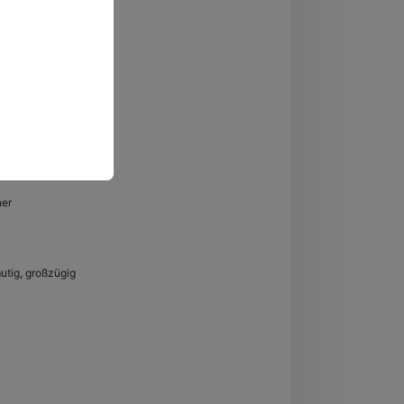
ner
mutig, großzügig