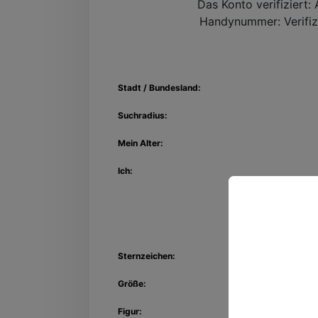
Das Konto verifiziert:
A
Handynummer:
Verifiz
Stadt / Bundesland:
Suchradius:
Mein Alter:
Ich:
Entdec
Sternzeichen:
Kon
Größe:
Figur: