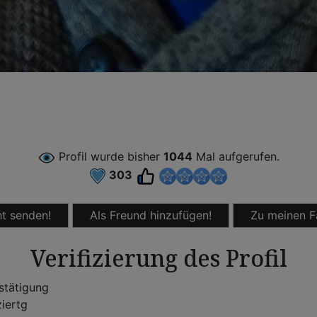
Profil wurde bisher
1044
Mal aufgerufen.
303
t senden!
Als Freund hinzufügen!
Zu meinen F
Verifizierung des Profil
stätigung
ziertg