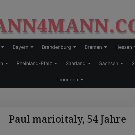
S
modal-check
k
ANN4MANN.C
i
p
t
o
c
Bayern
Brandenburg
Bremen
Hessen
o
n
en
Rheinland-Pfalz
Saarland
Sachsen
S
t
e
Thüringen
n
t
Paul marioitaly, 54 Jahre