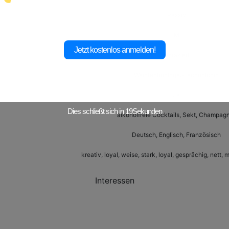
Passiv
M
Jetzt kostenlos anmelden!
Unrasiert
Weintechnologe/-technologin
Ja
Dies schließt sich in
17
Sekunden
alkoholfreie Cocktails, Sekt, Champag
Deutsch, Englisch, Französisch
kreativ, loyal, weise, stark, loyal, gesprächig, nett, 
Interessen