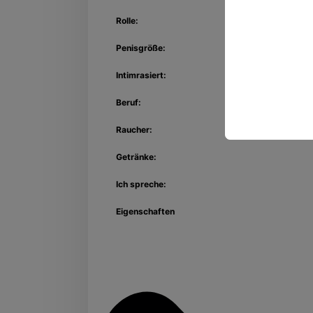
Rolle:
Penisgröße:
Intimrasiert:
Beruf:
Raucher:
Getränke:
Ich spreche:
Eigenschaften