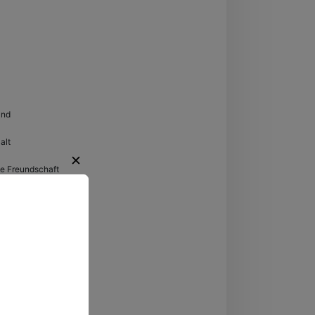
ersachsen
and
alt
✕
te Freundschaft
regende
ten.