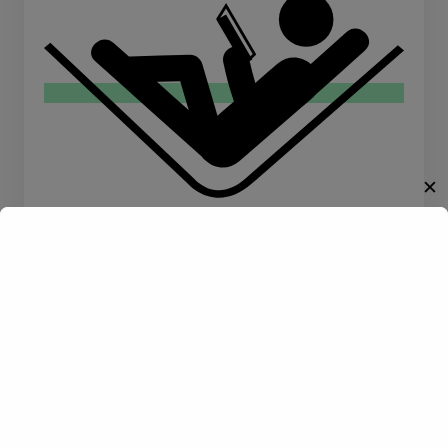
✕
Willkommen!
Lesen
Reisen
Entdecke eine neue Welt des
Gay-Datings! Finde aufregende
Kontakte und echte
Verbindungen, die auf dich
warten.