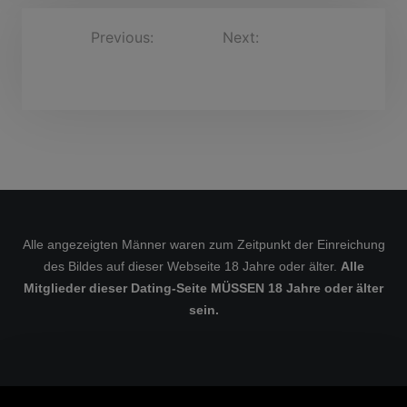
B
Previous:
Next:
justine1006, 53
StephenEckardt, 69
Jahre
e
Jahre
i
t
r
a
g
s
Alle angezeigten Männer waren zum Zeitpunkt der Einreichung
n
des Bildes auf dieser Webseite 18 Jahre oder älter.
Alle
a
Mitglieder dieser Dating-Seite MÜSSEN 18 Jahre oder älter
v
sein.
i
g
a