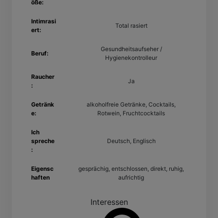
öße:
Intimrasi
Total rasiert
ert:
Gesundheitsaufseher /
Beruf:
Hygienekontrolleur
Raucher
Ja
:
Getränk
alkoholfreie Getränke, Cocktails,
e:
Rotwein, Fruchtcocktails
Ich
spreche
Deutsch, Englisch
:
Eigensc
gesprächig, entschlossen, direkt, ruhig,
haften
aufrichtig
Interessen