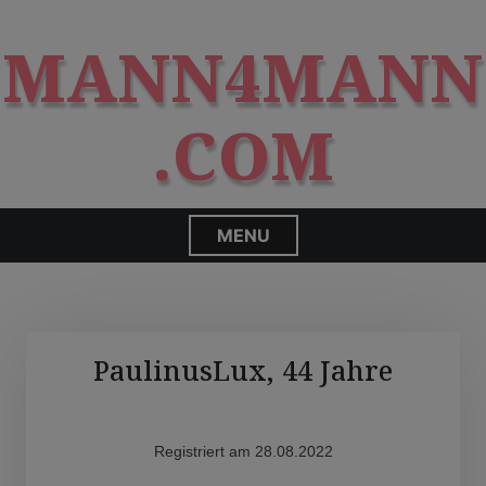
S
modal-check
k
MANN4MANN
i
p
t
.COM
o
c
o
n
MENU
t
e
n
t
PaulinusLux, 44 Jahre
Registriert am 28.08.2022