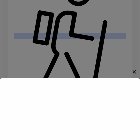
✕
Willkommen!
Wandern
Entdecke eine neue Welt des
Gay-Datings! Finde aufregende
Kontakte und echte
Verbindungen, die auf dich