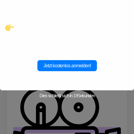
warten.
Klicke hier und starte jetzt dein
Abenteuer!
Jetzt kostenlos anmelden!
Fahrrad
Dies schließt sich in
19
Sekunden