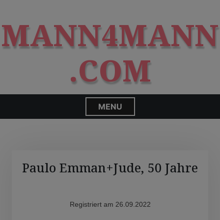
S
modal-check
k
MANN4MANN
i
p
t
.COM
o
c
o
n
MENU
t
e
n
t
Paulo Emman+Jude, 50 Jahre
Registriert am 26.09.2022