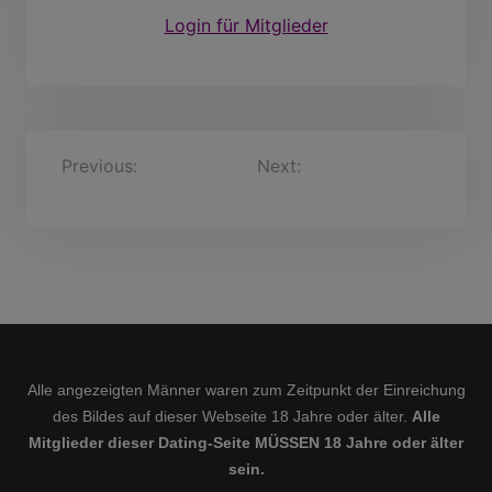
Login für Mitglieder
B
Previous:
Tommy, 73
Next:
Grimbert s_jack,
Jahre
37 Jahre
e
i
t
r
a
g
s
Alle angezeigten Männer waren zum Zeitpunkt der Einreichung
des Bildes auf dieser Webseite 18 Jahre oder älter.
Alle
n
Mitglieder dieser Dating-Seite MÜSSEN 18 Jahre oder älter
a
sein.