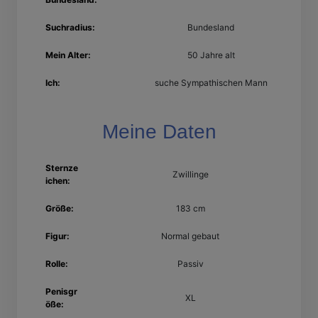
Suchradius:
Bundesland
Mein Alter:
50 Jahre alt
Ich:
suche Sympathischen Mann
Meine Daten
Sternze
Zwillinge
ichen:
Größe:
183 cm
Figur:
Normal gebaut
Rolle:
Passiv
Penisgr
XL
öße: