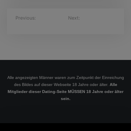
B
Previous:
Heini Jross,
Next:
Miguel, 35 Jahre
26 Jahre
e
i
t
r
a
g
s
Alle angezeigten Männer waren zum Zeitpunkt der Einreichung
des Bildes auf dieser Webseite 18 Jahre oder älter.
Alle
n
Mitglieder dieser Dating-Seite MÜSSEN 18 Jahre oder älter
a
sein.
v
i
g