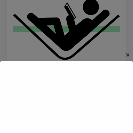
✕
Willkommen!
Lesen
Entdecke eine neue Welt des
Gay-Datings! Finde aufregende
Kontakte und echte
Verbindungen, die auf dich
warten.