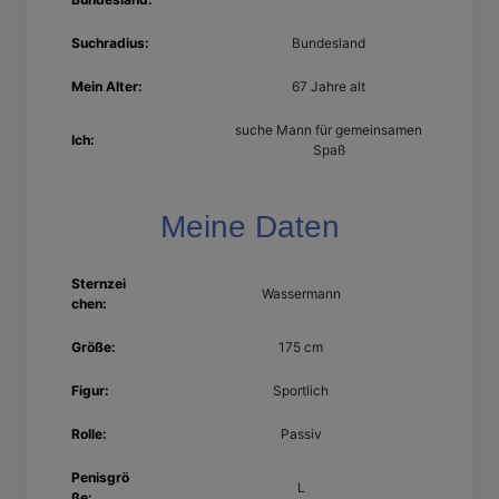
Suchradius:
Bundesland
Mein Alter:
67 Jahre alt
suche Mann für gemeinsamen
Ich:
Spaß
Meine Daten
Sternzei
Wassermann
chen:
Größe:
175 cm
Figur:
Sportlich
Rolle:
Passiv
Penisgrö
L
ße: