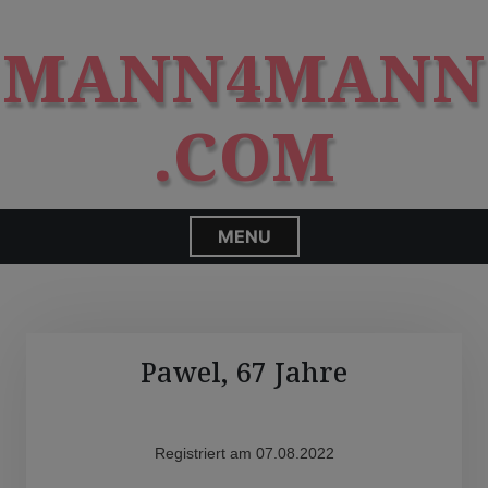
S
modal-check
k
MANN4MANN
i
p
t
.COM
o
c
o
n
MENU
t
e
n
t
Pawel, 67 Jahre
Registriert am 07.08.2022