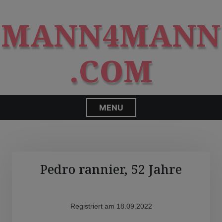
S
modal-check
k
MANN4MANN
i
p
t
.COM
o
c
o
n
MENU
t
e
n
t
Pedro rannier, 52 Jahre
Registriert am 18.09.2022