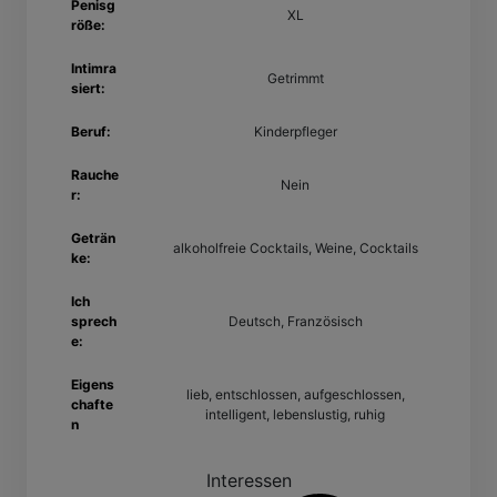
Penisg
XL
röße:
Intimra
Getrimmt
siert:
Beruf:
Kinderpfleger
Rauche
Nein
r:
Geträn
alkoholfreie Cocktails, Weine, Cocktails
ke:
Ich
sprech
Deutsch, Französisch
e:
Eigens
lieb, entschlossen, aufgeschlossen,
chafte
intelligent, lebenslustig, ruhig
n
Interessen