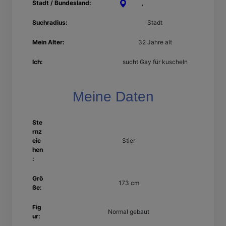
Stadt / Bundesland:
Trier
,
Rheinland-Pfalz
Suchradius:
Stadt
Mein Alter:
32 Jahre alt
Ich:
sucht Gay für kuscheln
Meine Daten
Ste
rnz
eic
Stier
hen
:
Grö
173 cm
ße:
Fig
Normal gebaut
ur: