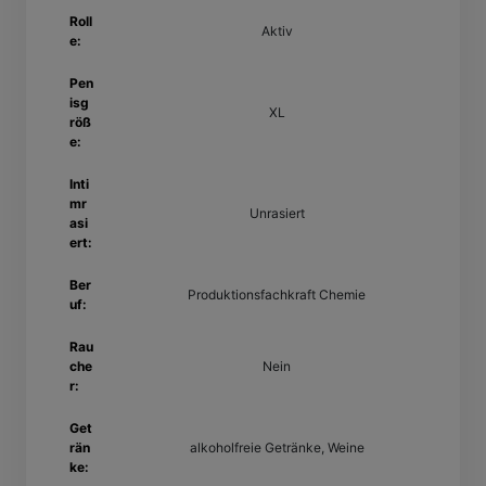
Roll
Aktiv
e:
Pen
isg
XL
röß
e:
Inti
mr
Unrasiert
asi
ert:
Ber
Produktionsfachkraft Chemie
uf:
Rau
che
Nein
r:
Get
rän
alkoholfreie Getränke, Weine
ke: