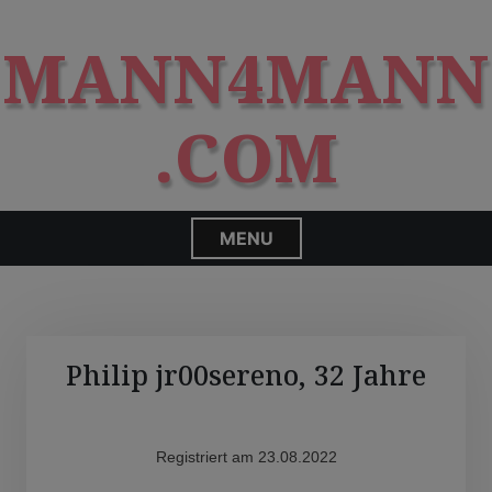
S
modal-check
k
MANN4MANN
i
p
t
.COM
o
c
o
n
MENU
t
e
n
t
Philip jr00sereno, 32 Jahre
Registriert am 23.08.2022