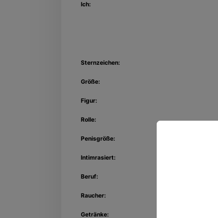
Ich:
Sternzeichen:
Größe:
Figur:
Rolle:
Penisgröße:
Intimrasiert:
Entdec
Beruf:
Kon
Raucher:
Getränke: