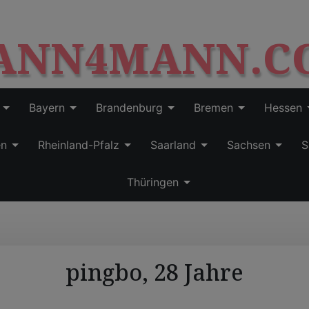
S
modal-check
k
ANN4MANN.C
i
p
t
o
c
Bayern
Brandenburg
Bremen
Hessen
o
n
en
Rheinland-Pfalz
Saarland
Sachsen
S
t
e
Thüringen
n
t
pingbo, 28 Jahre