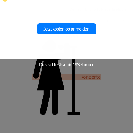
Deutsch, Englisch, Niederländisch
direkt, leichtsinnig, ordentlich, neugierig, ernst, fantasievoll, r
Jetzt kostenlos anmelden!
Interessen
Dies schließt sich in
17
Sekunden
Konzerte