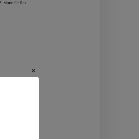
Bi Mann für Sex
✕
regende
ten.