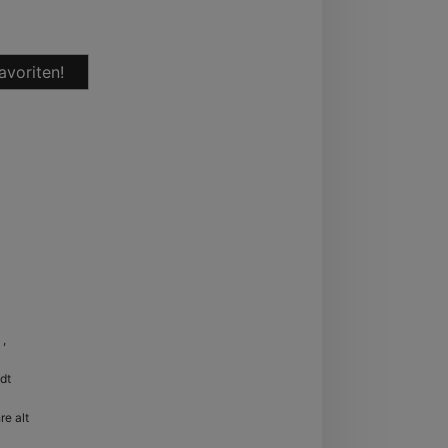
avoriten!
u
,
Sachsen
dt
re alt