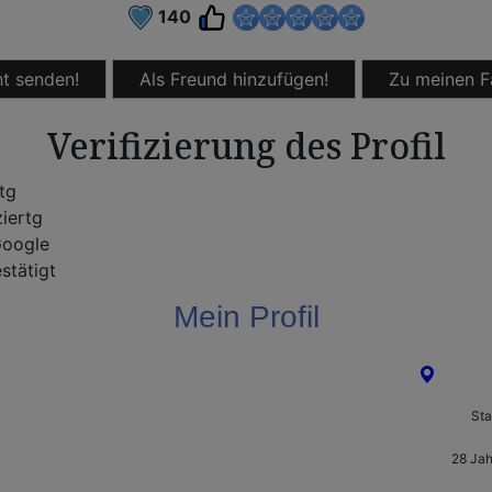
140
t senden!
Als Freund hinzufügen!
Zu meinen F
Verifizierung des Profil
rtg
ziertg
oogle
stätigt
Mein Profil
Zwicka
Sta
28 Jah