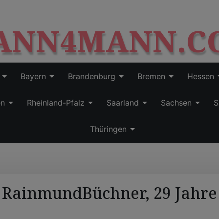
S
modal-check
k
ANN4MANN.C
i
p
t
o
c
Bayern
Brandenburg
Bremen
Hessen
o
n
en
Rheinland-Pfalz
Saarland
Sachsen
S
t
e
Thüringen
n
t
RainmundBüchner, 29 Jahre