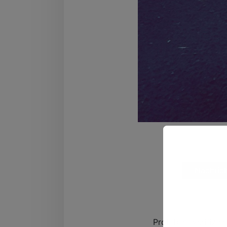
Nachrich
Entdec
Kon
Profilbild:
Verifizie