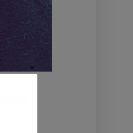
✕
avoriten!
regende
ten.