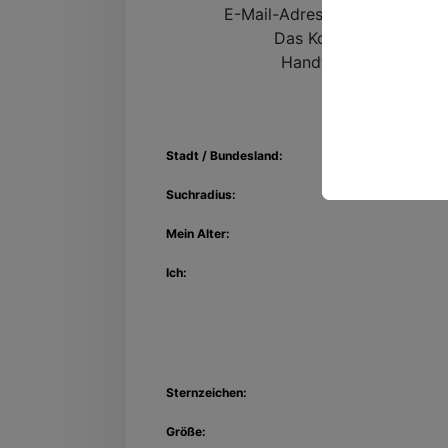
E-Mail-Adresse:
Ausstehende 
Das Konto verifiziert:
T
Handynummer:
Verifiz
Stadt / Bundesland:
Suchradius:
Mein Alter:
Ich:
Sternzeichen:
Größe: