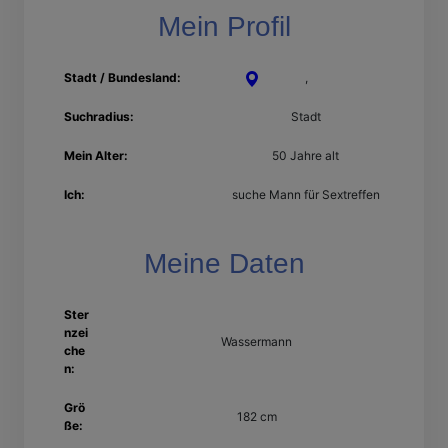
Mein Profil
Stadt / Bundesland:
Weimar
,
Thüringen
Suchradius:
Stadt
Mein Alter:
50 Jahre alt
Ich:
suche Mann für Sextreffen
Meine Daten
Ster
nzei
Wassermann
che
n:
Grö
182 cm
ße: