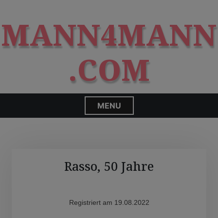
S
modal-check
k
MANN4MANN
i
p
t
.COM
o
c
o
n
MENU
t
e
n
t
Rasso, 50 Jahre
Registriert am 19.08.2022