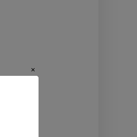
✕
rhein-Westfalen
adt
hre alt
regende
thischen Mann
ten.