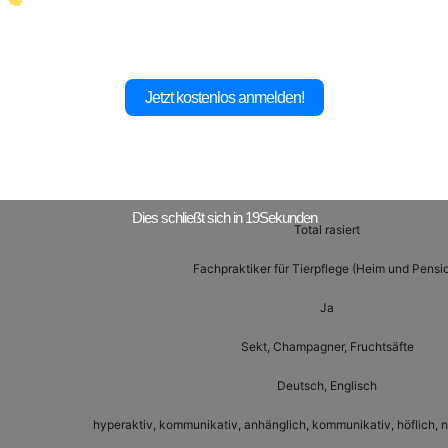
Steinbock
183 cm
Jetzt kostenlos anmelden!
Normal gebaut
Passiv
M
Dies schließt sich in
18
Sekunden
Total rasiert
Fachpraktiker für Tierpflege (Heim und Pensi
Ja
Sekt, Champagner, Fruchtsäfte
Deutsch, Englisch
hyperaktiv, kommunikativ, anhänglich, kommunikativ, höflich, na