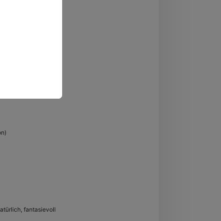
on)
türlich, fantasievoll