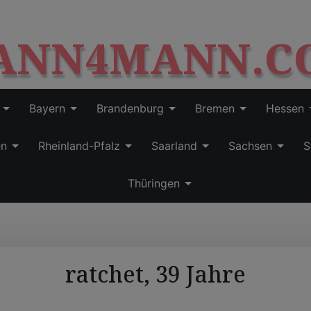
S
modal-check
k
ANN4MANN.C
i
p
t
o
c
Bayern
Brandenburg
Bremen
Hessen
o
n
en
Rheinland-Pfalz
Saarland
Sachsen
S
t
e
Thüringen
n
t
ratchet, 39 Jahre