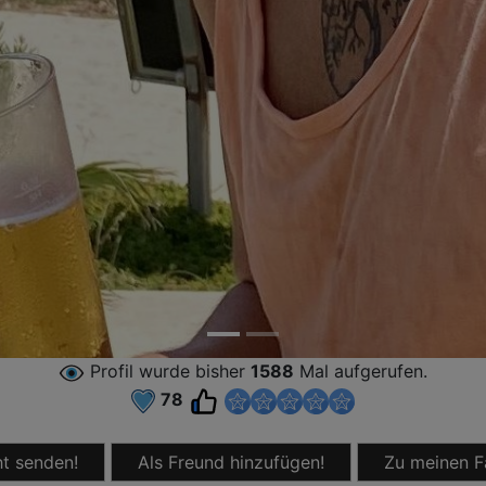
Profil wurde bisher
1588
Mal aufgerufen.
78
t senden!
Als Freund hinzufügen!
Zu meinen F