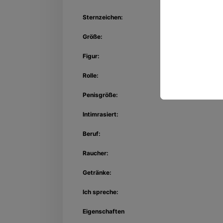
Sternzeichen:
Größe:
Figur:
Rolle:
Penisgröße:
Intimrasiert:
Beruf:
Raucher:
Getränke:
Ich spreche:
Eigenschaften