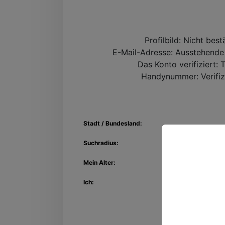
Profilbild:
Nicht bestä
E-Mail-Adresse:
Ausstehende 
Das Konto verifiziert:
T
Handynummer:
Verifiz
Stadt / Bundesland:
Suchradius:
Mein Alter:
Entdec
Ich:
Kon