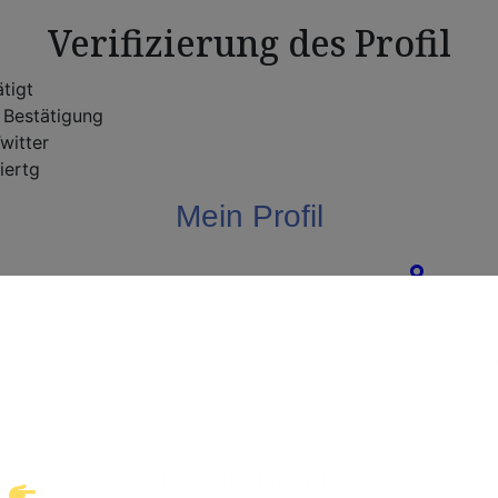
Verifizierung des Profil
tigt
Bestätigung
witter
iertg
Mein Profil
Köln
,
Nord
Willkommen!
St
39 Ja
ke eine neue Welt des Gay-Datings! Finde auf
suche Sympa
takte und echte Verbindungen, die auf dich war
Meine Daten
Klicke hier und starte jetzt dein Abenteuer!