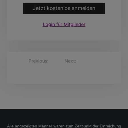
Jetzt kostenlos anmelden
Login für Mitglieder
B
Previous:
Next:
KurdWidmann, 44
AscanGerhardt, 46
Jahre
e
Jahre
i
t
r
a
g
s
Alle angezeigten Männer waren zum Zeitpunkt der Einreichung