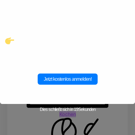
Kontakte und echte
Verbindungen, die auf dich
warten.
Klicke hier und starte jetzt dein
Abenteuer!
Jetzt kostenlos anmelden!
Dies schließt sich in
19
Sekunden
Kochen