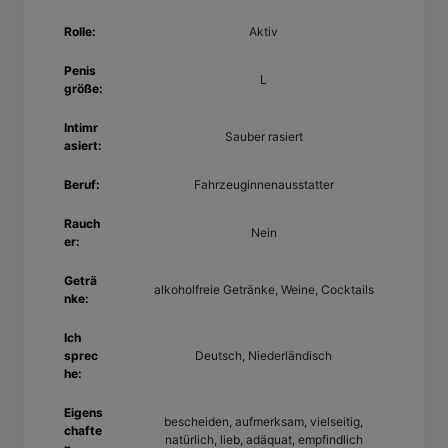
Rolle:
Aktiv
Penis
L
größe:
Intimr
Sauber rasiert
asiert:
Beruf:
Fahrzeuginnenausstatter
Rauch
Nein
er:
Geträ
alkoholfreie Getränke, Weine, Cocktails
nke:
Ich
sprec
Deutsch, Niederländisch
he:
Eigens
bescheiden, aufmerksam, vielseitig,
chafte
natürlich, lieb, adäquat, empfindlich