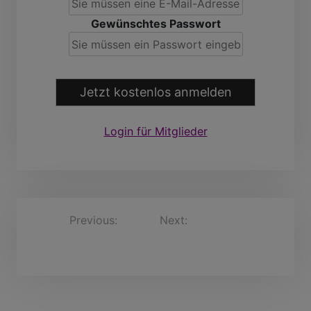
Gewünschtes Passwort
Jetzt kostenlos anmelden
Login für Mitglieder
B
Previous:
Next:
Ahmed, 43 Jahre
EngelbertSchmidtke,
e
54 Jahre
i
t
r