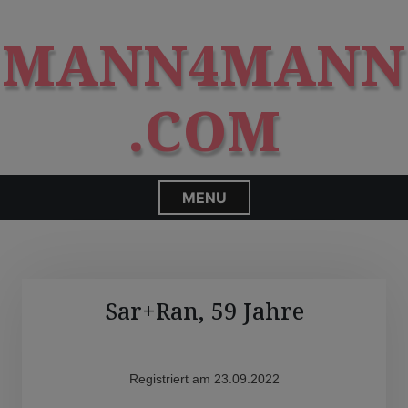
S
modal-check
k
MANN4MANN
i
p
t
.COM
o
c
o
n
MENU
t
e
n
t
Sar+Ran, 59 Jahre
Registriert am 23.09.2022