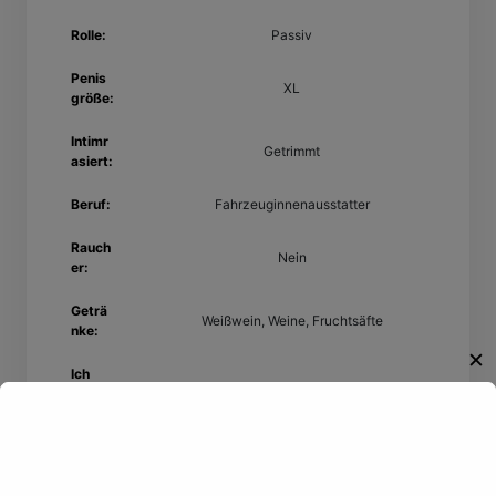
Rolle:
Passiv
Penis
XL
größe:
Intimr
Getrimmt
asiert:
Beruf:
Fahrzeuginnenausstatter
Rauch
Nein
er:
Geträ
Weißwein, Weine, Fruchtsäfte
nke:
✕
Ich
sprec
Deutsch, Französisch
he:
Willkommen!
Eigens
durchsetzungsstark, lieb, empfindlich,
chafte
neugierig, herzlich, entschlossen