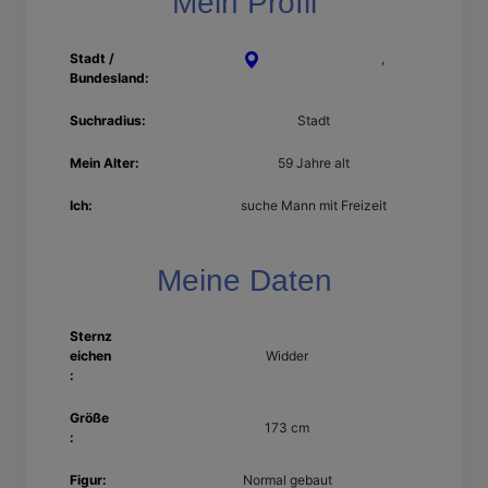
Mein Profil
Stadt /
Bergisch Gladbach
,
Bundesland:
Nordrhein-Westfalen
Suchradius:
Stadt
Mein Alter:
59 Jahre alt
Ich:
suche Mann mit Freizeit
Meine Daten
Sternz
eichen
Widder
:
Größe
173 cm
:
Figur:
Normal gebaut