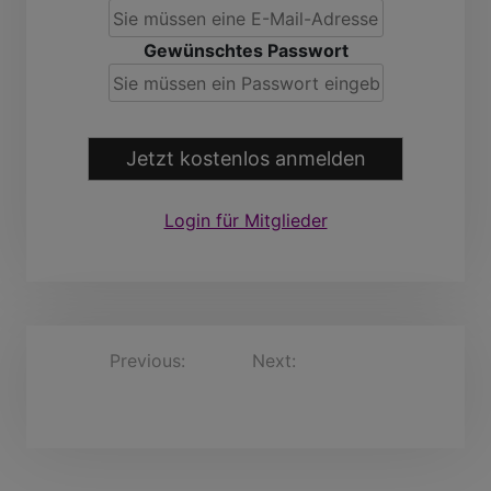
Gewünschtes Passwort
Jetzt kostenlos anmelden
Login für Mitglieder
B
Previous:
Next:
Eren90, 37 Jahre
EmerichKrause, 30
e
Jahre
i
t