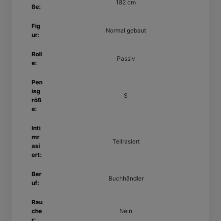
182 cm
ße:
Fig
Normal gebaut
ur:
Roll
Passiv
e:
Pen
isg
S
röß
e:
Inti
mr
Teilrasiert
asi
ert:
Ber
Buchhändler
uf:
Rau
che
Nein
r: