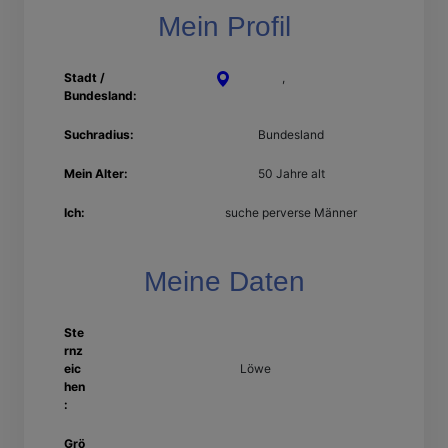
Mein Profil
Stadt /
Rostock
,
Mecklenburg-
Bundesland:
Vorpommern
Suchradius:
Bundesland
Mein Alter:
50 Jahre alt
Ich:
suche perverse Männer
Meine Daten
Ste
rnz
eic
Löwe
hen
:
Grö