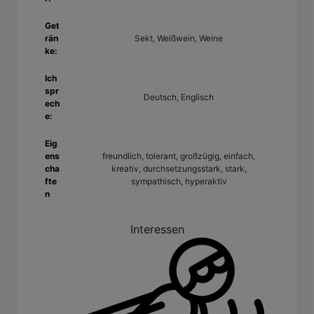
Get
rän
Sekt, Weißwein, Weine
ke:
Ich
spr
Deutsch, Englisch
ech
e:
Eig
ens
freundlich, tolerant, großzügig, einfach,
cha
kreativ, durchsetzungsstark, stark,
fte
sympathisch, hyperaktiv
n
Interessen