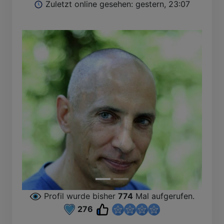
Zuletzt online gesehen: gestern, 23:07
s
B
Profil wurde bisher
774
Mal aufgerufen.
276