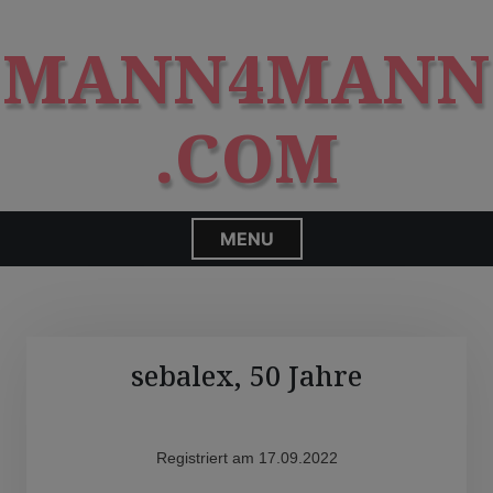
S
modal-check
k
MANN4MANN
i
p
t
.COM
o
c
o
n
MENU
t
e
n
t
sebalex, 50 Jahre
Registriert am 17.09.2022