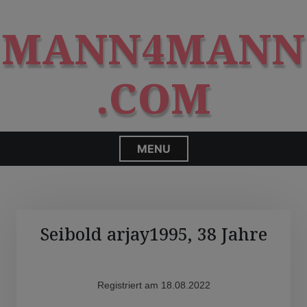
S
modal-check
k
MANN4MANN
i
p
t
.COM
o
c
o
n
MENU
t
e
n
t
Seibold arjay1995, 38 Jahre
Registriert am 18.08.2022