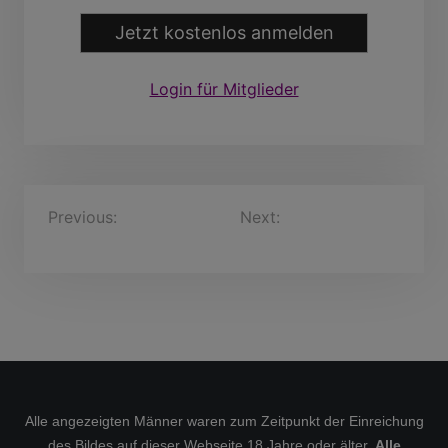
Jetzt kostenlos anmelden
Login für Mitglieder
B
Previous:
Siegward, 72
Next:
HelwartJacobs,
Jahre
54 Jahre
e
i
t
r
a
g
s
Alle angezeigten Männer waren zum Zeitpunkt der Einreichung
des Bildes auf dieser Webseite 18 Jahre oder älter.
Alle