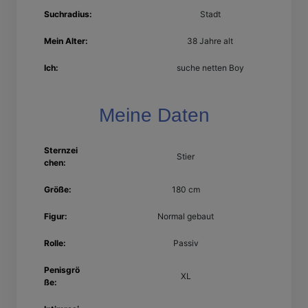
Suchradius:
Stadt
Mein Alter:
38 Jahre alt
Ich:
suche netten Boy
Meine Daten
Sternzei
Stier
chen:
Größe:
180 cm
Figur:
Normal gebaut
Rolle:
Passiv
Penisgrö
XL
ße: