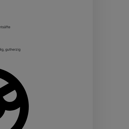
htsäfte
dig, gutherzig