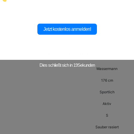
Stadt
59 Jahre 
Jetzt kostenlos anmelden!
sucht Mann für geme
Meine Daten
Dies schließt sich in
17
Sekunden
Wassermann
176 cm
Sportlich
Aktiv
S
Sauber rasiert