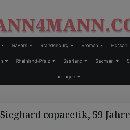
S
modal-check
k
ANN4MANN.C
i
p
t
o
c
Bayern
Brandenburg
Bremen
Hessen
o
n
en
Rheinland-Pfalz
Saarland
Sachsen
S
t
e
Thüringen
n
t
Sieghard copacetik, 59 Jahr