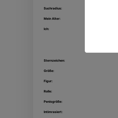
Suchradius:
Mein Alter:
Ich:
Sternzeichen:
Größe:
Figur:
Rolle:
Penisgröße:
Intimrasiert: