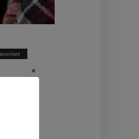
avoriten!
✕
regende
ten.
,
Bayern