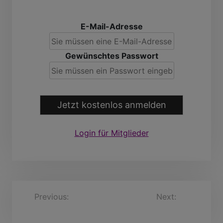
E-Mail-Adresse
Gewünschtes Passwort
Jetzt kostenlos anmelden
Login für Mitglieder
B
Previous:
Nicolas
Next:
Hans-
Adrien_fr, 42 Jahre
HelmutRunge, 69 Jahre
e