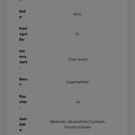
Roll
Aktiv
e:
Peni
sgrö
XL
ße:
Inti
mra
Total rasiert
siert
:
Beru
Augenoptiker
f:
Rau
cher
Ja
:
Getr
Weißwein, alkoholfreie Cocktails,
änk
Fruchtcocktails
e: