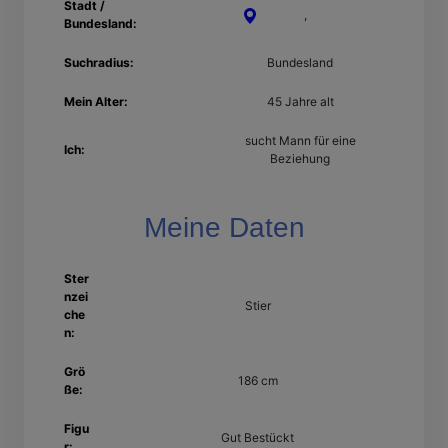
Stadt /
Leipzig
,
Sachsen
Bundesland:
Suchradius:
Bundesland
Mein Alter:
45 Jahre alt
sucht Mann für eine
Ich:
Beziehung
Meine Daten
Ster
nzei
Stier
che
n:
Grö
186 cm
ße:
Figu
Gut Bestückt
r: