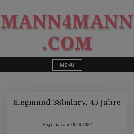
S
modal-check
k
MANN4MANN
i
p
t
.COM
o
c
o
n
MENU
t
e
n
t
Siegmund 38holarv, 45 Jahre
Registriert am 26.08.2022