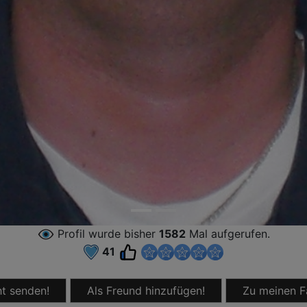
Profil wurde bisher
1582
Mal aufgerufen.
41
t senden!
Als Freund hinzufügen!
Zu meinen F