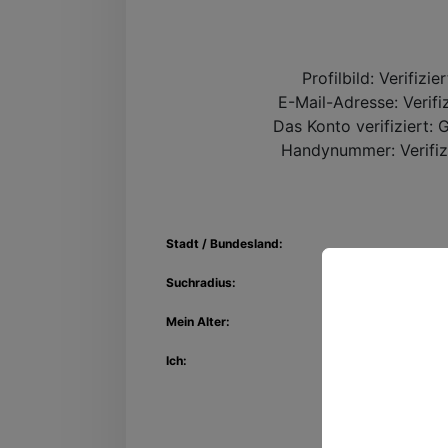
Profilbild:
Verifizie
E-Mail-Adresse:
Verifi
Das Konto verifiziert:
G
Handynummer:
Verifiz
Stadt / Bundesland:
Suchradius:
Mein Alter:
Entdec
Ich:
Kon