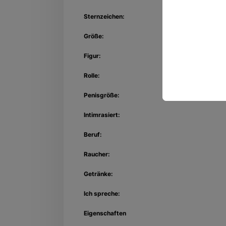
Sternzeichen:
Größe:
Figur:
Rolle:
Penisgröße:
Intimrasiert:
Beruf:
Raucher:
Getränke:
Ich spreche:
Eigenschaften