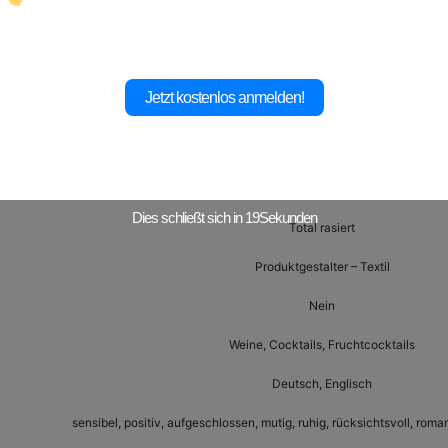
Löwe
176 cm
Jetzt kostenlos anmelden!
Normal gebaut
Passiv
XL
Dies schließt sich in
17
Sekunden
Total rasiert
Produktgestalter – Textil
Nein
Weine, Cocktails, Fruchtcocktails
Deutsch, Englisch
sensibel, positiv, aufgeschlossen, mutig, ruhig, rücksichtsvoll, roma