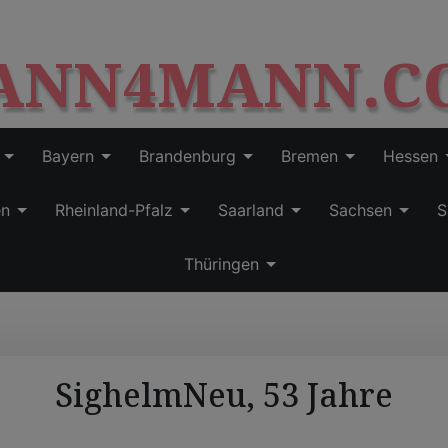
S
modal-check
k
ANN4MANN.C
i
p
t
o
c
Bayern
Brandenburg
Bremen
Hessen
o
n
en
Rheinland-Pfalz
Saarland
Sachsen
S
t
e
Thüringen
n
t
SighelmNeu, 53 Jahre