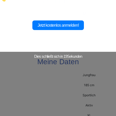
Mein Profil
Lünen
,
Nordrhein-W
Stadt
Jetzt kostenlos anmelden!
33 Jahre alt
sucht einen Mann zum gelegen
Dies schließt sich in
17
Sekunden
Meine Daten
Jungfrau
185 cm
Sportlich
Aktiv
XL