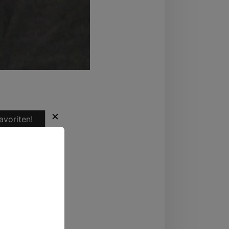
✕
avoriten!
regende
ten.