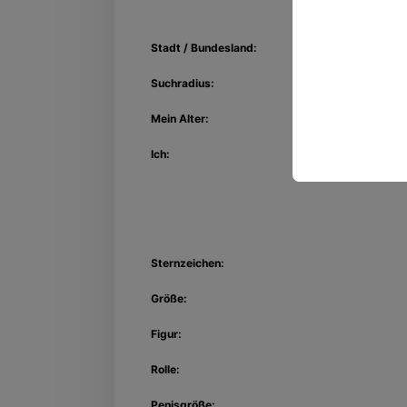
Stadt / Bundesland:
Suchradius:
Mein Alter:
Ich:
Sternzeichen:
Größe:
Figur:
Rolle:
Penisgröße: