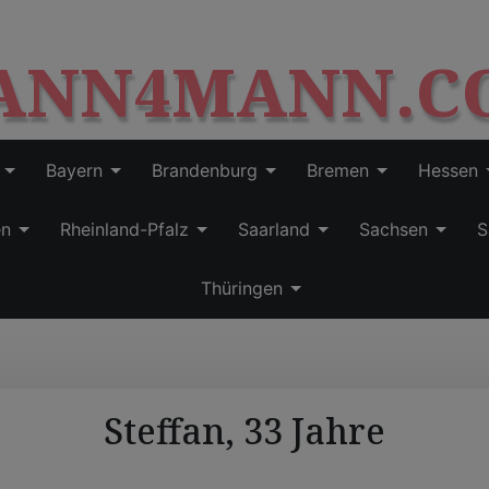
S
modal-check
k
ANN4MANN.C
i
p
t
o
c
Bayern
Brandenburg
Bremen
Hessen
o
n
en
Rheinland-Pfalz
Saarland
Sachsen
S
t
e
Thüringen
n
t
Steffan, 33 Jahre