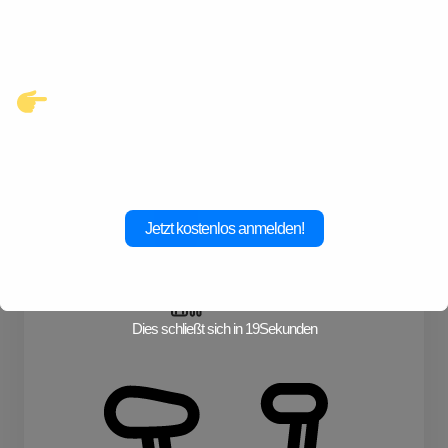
Verbindungen, die auf dich
warten.
Klicke hier und starte jetzt dein
Abenteuer!
Jetzt kostenlos anmelden!
Kampfkunste
Reisen
Schwimmen
Dies schließt sich in
19
Sekunden