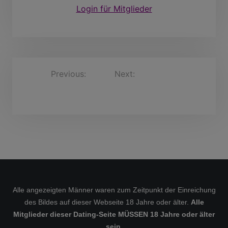
Login für Mitglieder
B
Previous:
Next:
GismarLanger, 64
NeidhardtMay, 69
Jahre
e
Jahre
i
t
r
a
g
s
Alle angezeigten Männer waren zum Zeitpunkt der Einreichung
n
des Bildes auf dieser Webseite 18 Jahre oder älter.
Alle
a
Mitglieder dieser Dating-Seite MÜSSEN 18 Jahre oder älter
v
sein.