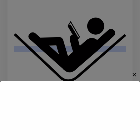
✕
Willkommen!
Lesen
Entdecke eine neue Welt des
Gay-Datings! Finde aufregende
Kontakte und echte