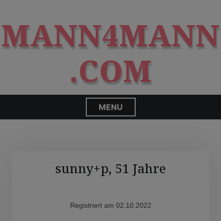
S
modal-check
k
MANN4MANN
i
p
t
.COM
o
c
o
n
MENU
t
e
n
t
sunny+p, 51 Jahre
Registriert am 02.10.2022