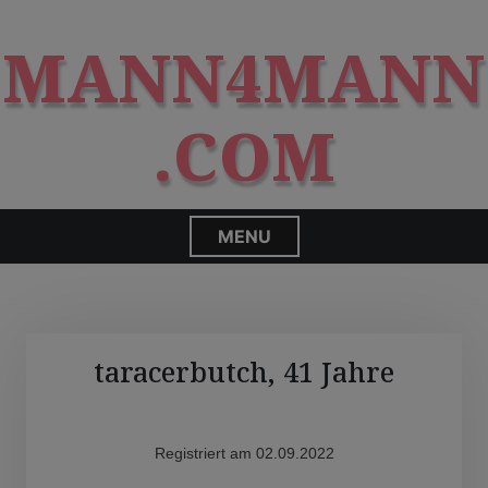
S
modal-check
k
MANN4MANN
i
p
t
.COM
o
c
o
n
MENU
t
e
n
t
taracerbutch, 41 Jahre
Registriert am 02.09.2022