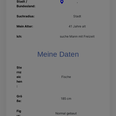
Stadt /
Pulheim
,
Nordrhein-
Bundesland:
Westfalen
Suchradius:
Stadt
Mein Alter:
41 Jahre alt
Ich:
suche Mann mit Freizeit
Meine Daten
Ste
rnz
eic
Fische
hen
:
Grö
185 cm
ße:
Fig
Normal gebaut
ur: