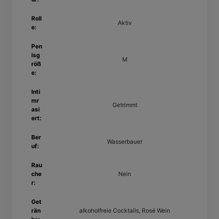
Roll
Aktiv
e:
Pen
isg
M
röß
e:
Inti
mr
Getrimmt
asi
ert:
Ber
Wasserbauer
uf:
Rau
che
Nein
r:
Get
rän
alkoholfreie Cocktails, Rosé Wein