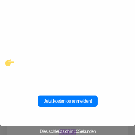
Entdecke eine neue Welt des
Gay-Datings! Finde aufregende
Kontakte und echte
Verbindungen, die auf dich
warten.
Klicke hier und starte jetzt dein
Abenteuer!
Jetzt kostenlos anmelden!
Dies schließt sich in
19
Sekunden
Kochen