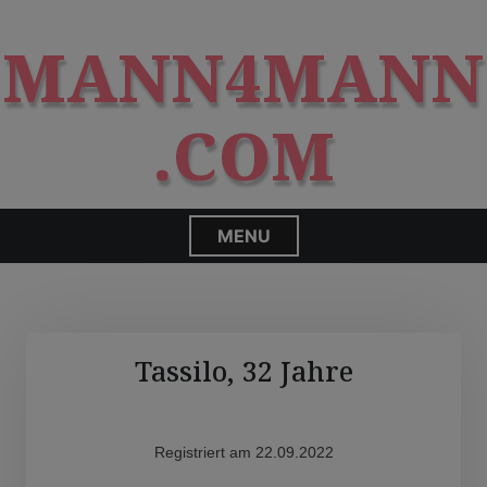
S
modal-check
k
MANN4MANN
i
p
t
.COM
o
c
o
n
MENU
t
e
n
t
Tassilo, 32 Jahre
Registriert am 22.09.2022