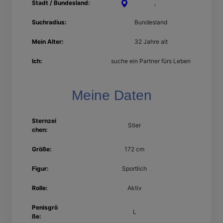
Stadt / Bundesland:
Dresden
,
Sachsen
Suchradius:
Bundesland
Mein Alter:
32 Jahre alt
Ich:
suche ein Partner fürs Leben
Meine Daten
Sternzei
Stier
chen:
Größe:
172 cm
Figur:
Sportlich
Rolle:
Aktiv
Penisgrö
L
ße: