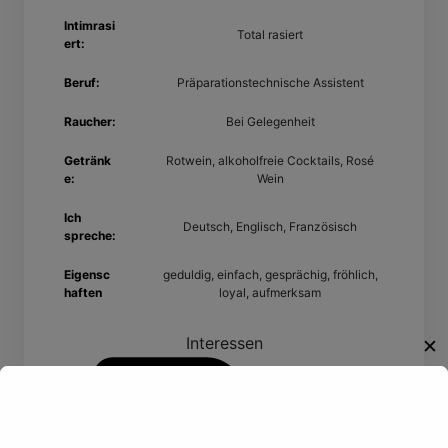
Intimrasi
Total rasiert
ert:
Beruf:
Präparationstechnische Assistent
Raucher:
Bei Gelegenheit
Getränk
Rotwein, alkoholfreie Cocktails, Rosé
e:
Wein
Ich
Deutsch, Englisch, Französisch
spreche:
Eigensc
geduldig, einfach, gesprächig, fröhlich,
haften
loyal, aufmerksam
Interessen
✕
Willkommen!
Reiten