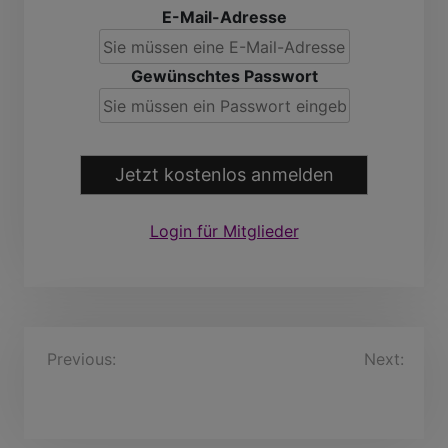
E-Mail-Adresse
Gewünschtes Passwort
Jetzt kostenlos anmelden
Login für Mitglieder
B
Previous:
John+rosero,
Next:
45 Jahre
ahmad+Fahrurrozi, 33
e
Jahre
i