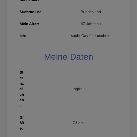
Suchradius:
Bundesland
Mein Alter:
67 Jahre alt
Ich:
sucht Gay für kuscheln
Meine Daten
St
er
nz
ei
Jungfrau
ch
en
:
Gr
öß
173 cm
e: