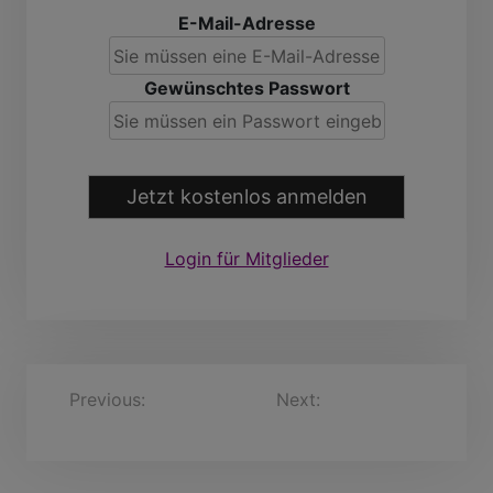
E-Mail-Adresse
Gewünschtes Passwort
Jetzt kostenlos anmelden
Login für Mitglieder
B
Previous:
Falko, 57
Next:
Lutz, 47 Jahre
Jahre
e
i