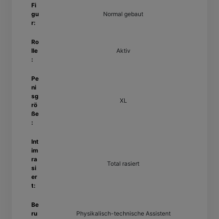
Fi
gu
Normal gebaut
r:
Ro
lle
Aktiv
:
Pe
ni
sg
XL
rö
ße
:
Int
im
ra
Total rasiert
si
er
t:
Be
ru
Physikalisch-technische Assistent