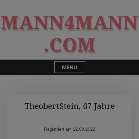
S
modal-check
k
MANN4MANN
i
p
t
.COM
o
c
o
n
MENU
t
e
n
t
TheobertStein, 67 Jahre
Registriert am 22.08.2022