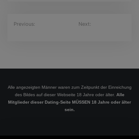
B
Previous:
Karlgünter, 50
Next:
wasatchm, 36
Jahre
Jahre
e
i
t
r
a
g
s
Alle angezeigten Männer waren zum Zeitpunkt der Einreichung
des Bildes auf dieser Webseite 18 Jahre oder älter.
Alle
n
Mitglieder dieser Dating-Seite MÜSSEN 18 Jahre oder älter
a
sein.
v
i
g