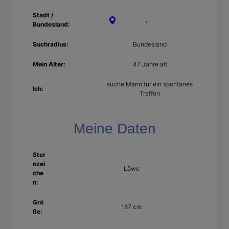
Stadt /
Nordhorn
,
Niedersachsen
Bundesland:
Suchradius:
Bundesland
Mein Alter:
47 Jahre alt
suche Mann für ein spontanes
Ich:
Treffen
Meine Daten
Ster
nzei
Löwe
che
n:
Grö
187 cm
ße: