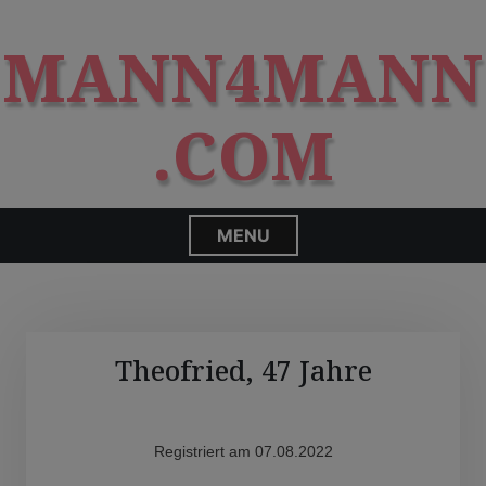
S
modal-check
k
MANN4MANN
i
p
t
.COM
o
c
o
n
MENU
t
e
n
t
Theofried, 47 Jahre
Registriert am 07.08.2022