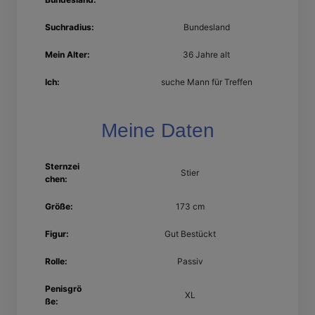
Suchradius:
Bundesland
Mein Alter:
36 Jahre alt
Ich:
suche Mann für Treffen
Meine Daten
Sternzei
Stier
chen:
Größe:
173 cm
Figur:
Gut Bestückt
Rolle:
Passiv
Penisgrö
XL
ße: