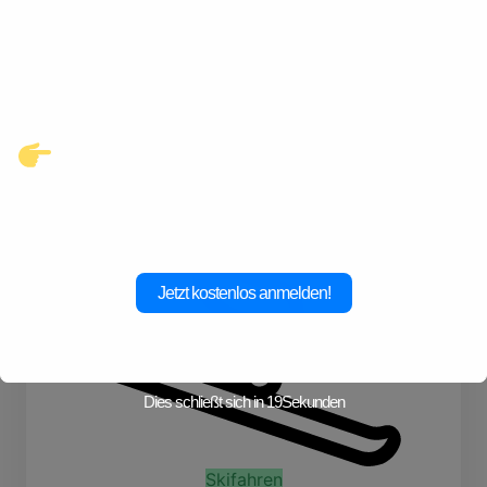
Kontakte und echte
Verbindungen, die auf dich
warten.
Klicke hier und starte jetzt dein
Abenteuer!
Jetzt kostenlos anmelden!
Dies schließt sich in
19
Sekunden
Skifahren