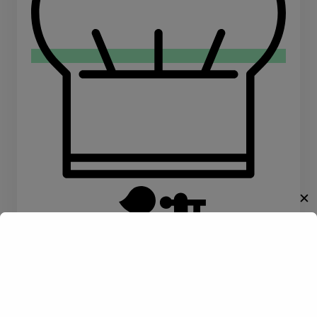
✕
Willkommen!
Kochen
Konzerte
Entdecke eine neue Welt des
Gay-Datings! Finde aufregende