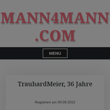
S
modal-check
k
MANN4MANN
i
p
t
.COM
o
c
o
n
MENU
t
e
n
t
TrauhardMeier, 36 Jahre
Registriert am 09.09.2022