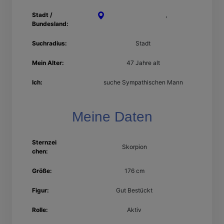
Stadt /
Esslingen am Neckar
,
Baden-
Bundesland:
Württemberg
Suchradius:
Stadt
Mein Alter:
47 Jahre alt
Ich:
suche Sympathischen Mann
Meine Daten
Sternzei
Skorpion
chen:
Größe:
176 cm
Figur:
Gut Bestückt
Rolle:
Aktiv