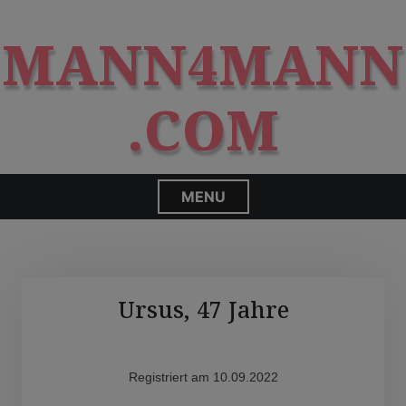
S
modal-check
k
MANN4MANN
i
p
t
.COM
o
c
o
n
MENU
t
e
n
t
Ursus, 47 Jahre
Registriert am 10.09.2022