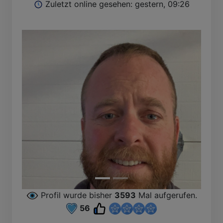
Zuletzt online gesehen: gestern, 09:26
B
Profil wurde bisher
3593
Mal aufgerufen.
56