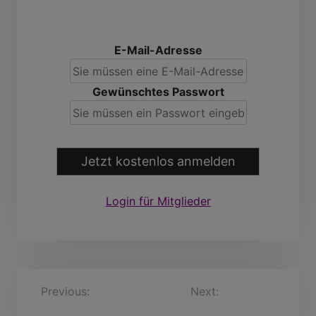
E-Mail-Adresse
Gewünschtes Passwort
Jetzt kostenlos anmelden
Login für Mitglieder
B
Previous:
ausrell, 55
Next:
janac23, 60
Jahre
Jahre
e