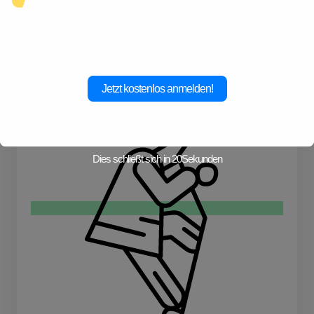
Klicke hier und starte jetzt dein
Abenteuer!
Kampfkunste
Jetzt kostenlos anmelden!
Dies schließt sich in
19
Sekunden