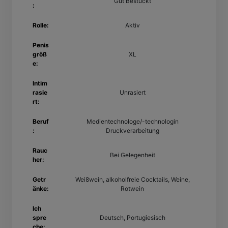
Gut Bestückt
:
Rolle:
Aktiv
Penis
größ
XL
e:
Intim
rasie
Unrasiert
rt:
Beruf
Medientechnologe/-technologin
:
Druckverarbeitung
Rauc
Bei Gelegenheit
her:
Getr
Weißwein, alkoholfreie Cocktails, Weine,
änke:
Rotwein
Ich
spre
Deutsch, Portugiesisch
che: