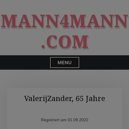
S
modal-check
k
MANN4MANN
i
p
t
.COM
o
c
o
n
MENU
t
e
n
t
ValerijZander, 65 Jahre
Registriert am 01.09.2022