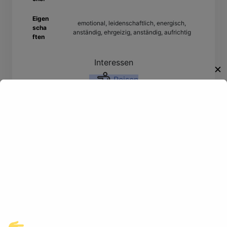
Eigen
emotional, leidenschaftlich, energisch,
scha
anständig, ehrgeizig, anständig, aufrichtig
ften
Interessen
✕
Reisen
Willkommen!
Entdecke eine neue Welt des
Gay-Datings! Finde aufregende
Kontakte und echte
Verbindungen, die auf dich
warten.