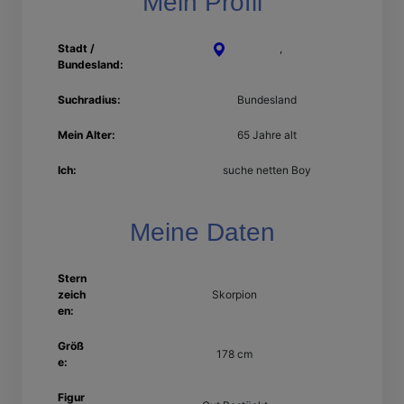
Mein Profil
Stadt /
Heilbronn
,
Baden-
Bundesland:
Württemberg
Suchradius:
Bundesland
Mein Alter:
65 Jahre alt
Ich:
suche netten Boy
Meine Daten
Stern
zeich
Skorpion
en:
Größ
178 cm
e:
Figur