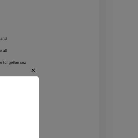
hüringen
land
 alt
 für geilen sex
✕
regende
ten.