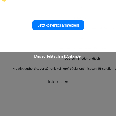
S
Total rasiert
Jetzt kostenlos anmelden!
Assistent – Technische Kommunikation und Dokumen
Nein
Weißwein, Champagner, Rotwein
Dies schließt sich in
17
Sekunden
Deutsch, Niederländisch
kreativ, gutherzig, verständnisvoll, großzügig, optimistisch, fürsorglich, 
Interessen