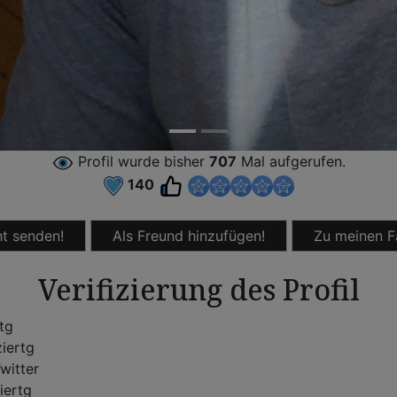
Profil wurde bisher
707
Mal aufgerufen.
140
t senden!
Als Freund hinzufügen!
Zu meinen F
Verifizierung des Profil
rtg
ziertg
witter
iertg