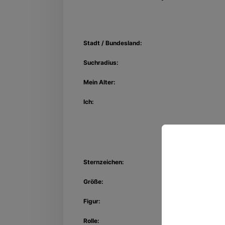
Stadt / Bundesland:
Suchradius:
Mein Alter:
Ich:
Sternzeichen:
Entdec
Größe:
Kon
Figur:
Rolle: