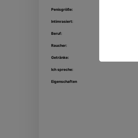
Penisgröße:
Intimrasiert:
Beruf:
Raucher:
Getränke:
Ich spreche:
Eigenschaften