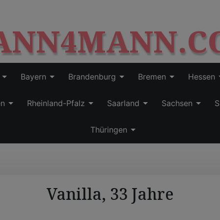
S
modal-check
k
ANN4MANN.C
i
p
t
o
c
Bayern
Brandenburg
Bremen
Hessen
o
n
en
Rheinland-Pfalz
Saarland
Sachsen
S
t
e
Thüringen
n
t
Vanilla, 33 Jahre