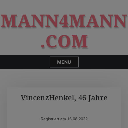
S
modal-check
k
MANN4MANN
i
p
t
.COM
o
c
o
n
MENU
t
e
n
t
VincenzHenkel, 46 Jahre
Registriert am 16.08.2022