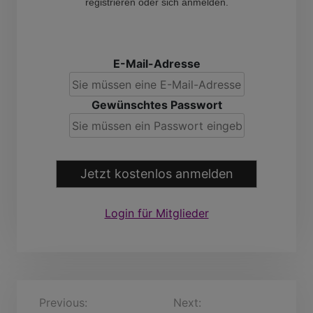
registrieren oder sich anmelden.
E-Mail-Adresse
Gewünschtes Passwort
Jetzt kostenlos anmelden
Login für Mitglieder
B
Previous:
markispen,
Next:
Jörg, 55 Jahre