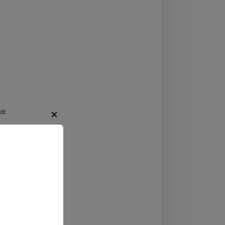
eswig-Holstein
dt
✕
re alt
en Partner
regende
ten.