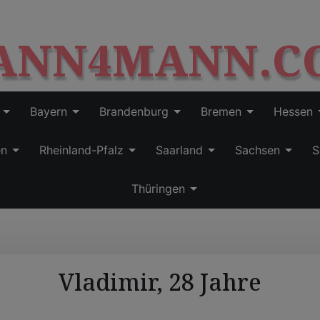
S
modal-check
k
ANN4MANN.C
i
p
t
o
c
Bayern
Brandenburg
Bremen
Hessen
o
n
en
Rheinland-Pfalz
Saarland
Sachsen
S
t
e
Thüringen
n
t
Vladimir, 28 Jahre