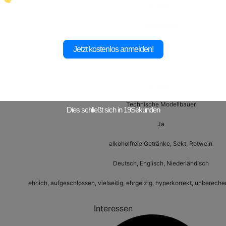
172 cm
Gut Bestückt
Aktiv
Jetzt kostenlos anmelden!
S
Teilrasiert
Technische Modellbauer
Dies schließt sich in
17
Sekunden
Ja
alkoholfreie Getränke, Sekt, Rotwein
Deutsch, Englisch, Niederländisch
ehrlich, aufgeschlossen, vielseitig, ehrgeizig, hyperkorrekt, unbereche
Interessen