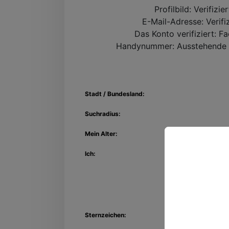
Profilbild:
Verifizie
E-Mail-Adresse:
Verifi
Das Konto verifiziert:
Fa
Handynummer:
Ausstehende 
Stadt / Bundesland:
Suchradius:
Mein Alter:
Ich:
Entdec
Kon
Sternzeichen: