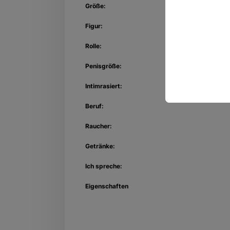
Größe:
Figur:
Rolle:
Penisgröße:
Intimrasiert:
Beruf:
Raucher:
Getränke:
Ich spreche:
Eigenschaften