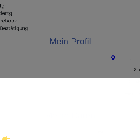
rtg
ziertg
cebook
Bestätigung
Mein Profil
Lübeck
,
Schl
Sta
28 Jah
Willkommen!
suche fest
ke eine neue Welt des Gay-Datings! Finde auf
Meine Daten
takte und echte Verbindungen, die auf dich war
Löwe
Klicke hier und starte jetzt dein Abenteuer!