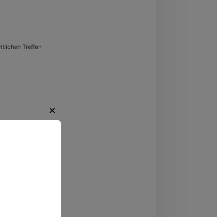
tlichen Treffen
✕
regende
ten.