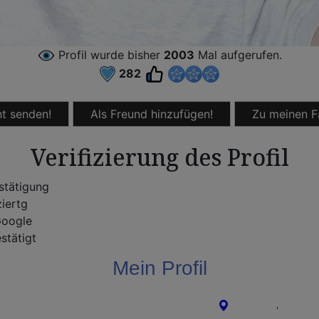
Profil wurde bisher
2003
Mal aufgerufen.
282
t senden!
Als Freund hinzufügen!
Zu meinen F
Verifizierung des Profil
stätigung
ziertg
oogle
stätigt
Mein Profil
Waiblingen
,
Baden-Wü