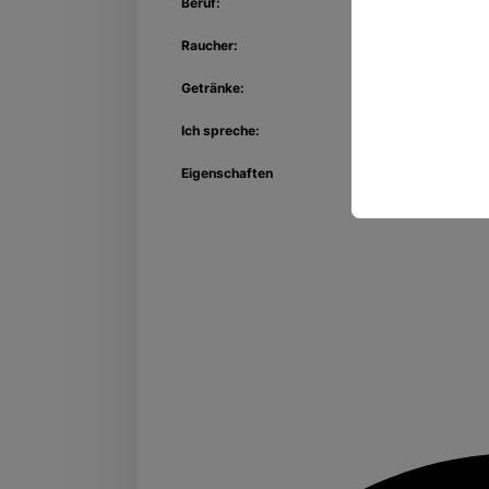
Beruf:
Raucher:
Getränke:
Ich spreche:
Eigenschaften