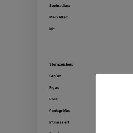
Suchradius:
Mein Alter:
Ich:
Sternzeichen:
Größe:
Figur:
Rolle:
Entdec
Kon
Penisgröße:
Intimrasiert: