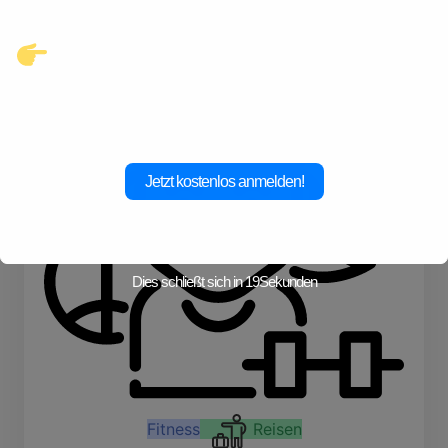
Lesen
Klicke hier und starte jetzt dein
Abenteuer!
Jetzt kostenlos anmelden!
Dies schließt sich in
19
Sekunden
Fitness
Reisen