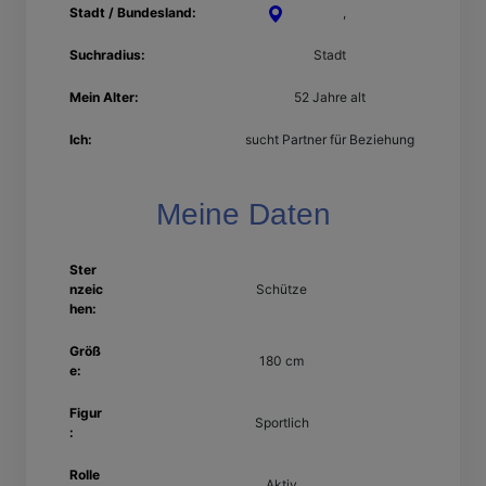
Stadt / Bundesland:
Erlangen
,
Bayern
Suchradius:
Stadt
Mein Alter:
52 Jahre alt
Ich:
sucht Partner für Beziehung
Meine Daten
Ster
nzeic
Schütze
hen:
Größ
180 cm
e:
Figur
Sportlich
:
Rolle
Aktiv