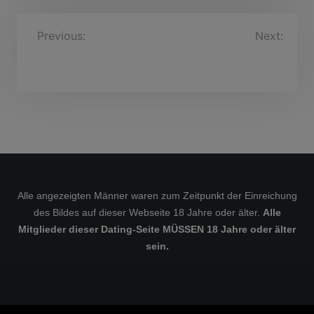
B
Previous:
surfersailor,
Next:
52 Jahre
DietfriedScheffler, 28
e
Jahre
i
t
r
a
g
s
Alle angezeigten Männer waren zum Zeitpunkt der Einreichung
n
des Bildes auf dieser Webseite 18 Jahre oder älter.
Alle
a
Mitglieder dieser Dating-Seite MÜSSEN 18 Jahre oder älter
v
sein.
i
g
a