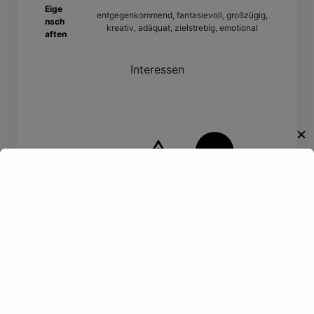
Eige
entgegenkommend, fantasievoll, großzügig,
nsch
kreativ, adäquat, zielstrebig, emotional
aften
Interessen
✕
Willkommen!
Entdecke eine neue Welt des
Gay-Datings! Finde aufregende
Kontakte und echte
Verbindungen, die auf dich
warten.