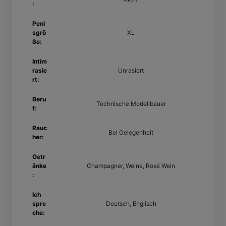
:
Peni
sgrö
XL
ße:
Intim
rasie
Unrasiert
rt:
Beru
Technische Modellbauer
f:
Rauc
Bei Gelegenheit
her:
Getr
änke
Champagner, Weine, Rosé Wein
:
Ich
spre
Deutsch, Englisch
che: