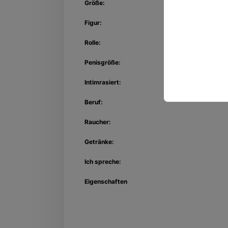
Größe:
Figur:
Rolle:
Penisgröße:
Intimrasiert:
Beruf:
Raucher:
Getränke:
Ich spreche:
Eigenschaften