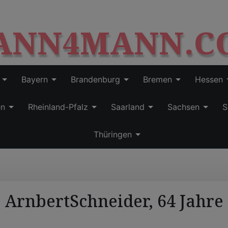
S
modal-check
k
ANN4MANN.C
i
p
t
o
c
Bayern
Brandenburg
Bremen
Hessen
o
n
en
Rheinland-Pfalz
Saarland
Sachsen
S
t
e
Thüringen
n
t
ArnbertSchneider, 64 Jahre