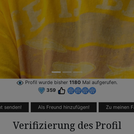
Profil wurde bisher
1180
Mal aufgerufen.
359
t senden!
Als Freund hinzufügen!
Zu meinen F
Verifizierung des Profil