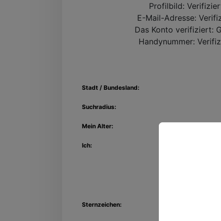
Profilbild:
Verifizie
E-Mail-Adresse:
Verifi
Das Konto verifiziert:
G
Handynummer:
Verifiz
Stadt / Bundesland:
Suchradius:
Mein Alter:
Ich:
Entdec
Kon
Sternzeichen: