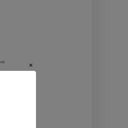
eswig-Holstein
and
✕
alt
 Freizeit
regende
ten.