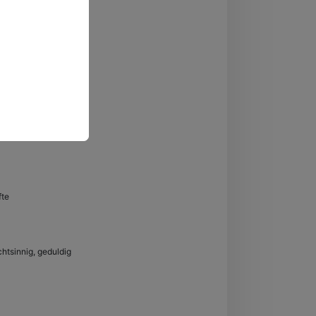
fte
ichtsinnig, geduldig