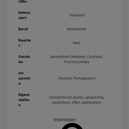
röße:
Intimra
Teilrasiert
siert:
Beruf:
Musiklehrer
Rauche
Nein
r:
Geträn
alkoholfreie Getränke, Cocktails,
ke:
Fruchtcocktails
Ich
sprech
Deutsch, Portugiesisch
e:
Eigens
rücksichtsvoll, positiv, gesprächig,
chafte
romantisch, offen, optimistisch
n
Interessen