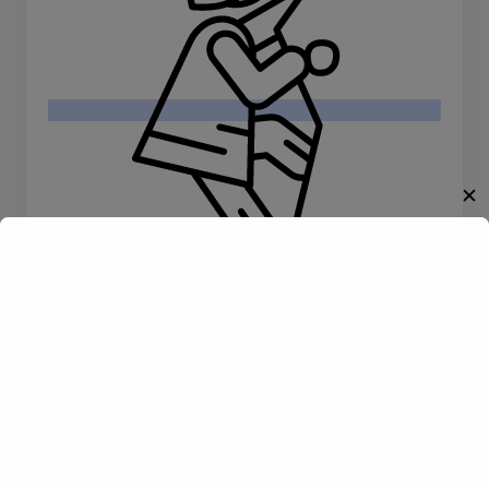
✕
Willkommen!
Klettern
Entdecke eine neue Welt des
Gay-Datings! Finde aufregende
Kontakte und echte
Verbindungen, die auf dich
warten.