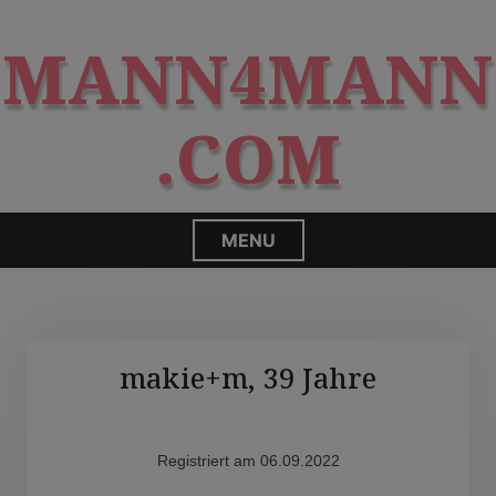
S
modal-check
k
MANN4MANN
i
p
t
.COM
o
c
o
n
MENU
t
e
n
t
makie+m, 39 Jahre
Registriert am 06.09.2022