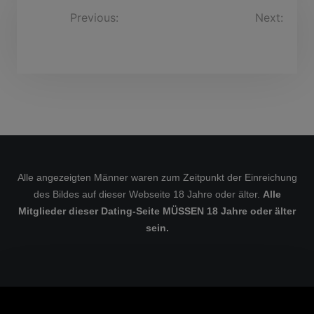
B
Previous:
Next:
ArnbertSchneider, 64
carlmichaelloncero, 51
e
Jahre
Jahre
i
t
r
a
g
s
Alle angezeigten Männer waren zum Zeitpunkt der Einreichung
n
des Bildes auf dieser Webseite 18 Jahre oder älter.
Alle
a
Mitglieder dieser Dating-Seite MÜSSEN 18 Jahre oder älter
v
sein.
i
g
a
t