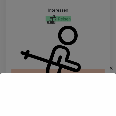
Interessen
Reisen
✕
Willkommen!
Entdecke eine neue Welt des
Gay-Datings! Finde aufregende