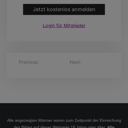
Jetzt kostenlos anmelden
Login für Mitglieder
B
Previous:
Herwart
Next:
Peter, 58 Jahre
Deyv, 59 Jahre
e
i
t
r
a
g
s
Alle angezeigten Männer waren zum Zeitpunkt der Einreichung
des Bildes auf dieser Webseite 18 Jahre oder älter.
Alle