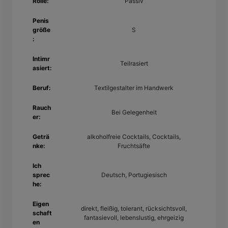
Rolle:
Passiv
Penis
größe
S
:
Intimr
Teilrasiert
asiert:
Beruf:
Textilgestalter im Handwerk
Rauch
Bei Gelegenheit
er:
Geträ
alkoholfreie Cocktails, Cocktails,
nke:
Fruchtsäfte
Ich
sprec
Deutsch, Portugiesisch
he:
Eigen
direkt, fleißig, tolerant, rücksichtsvoll,
schaft
fantasievoll, lebenslustig, ehrgeizig
en