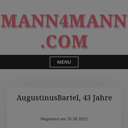
S
modal-check
k
MANN4MANN
i
p
t
.COM
o
c
o
n
MENU
t
e
n
t
AugustinusBartel, 43 Jahre
Registriert am 25.08.2022