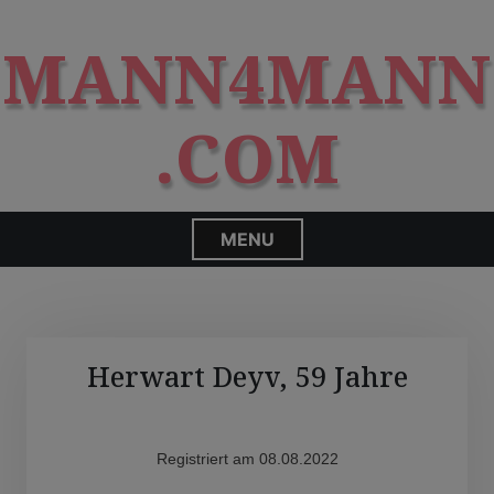
S
modal-check
k
MANN4MANN
i
p
t
.COM
o
c
o
n
MENU
t
e
n
t
Herwart Deyv, 59 Jahre
Registriert am 08.08.2022