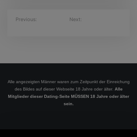
B
Previous:
TheoKlemm,
Next:
AugustinusBartel,
57 Jahre
43 Jahre
e
i
t
r
a
g
s
Alle angezeigten Männer waren zum Zeitpunkt der Einreichung
des Bildes auf dieser Webseite 18 Jahre oder älter.
Alle
n
Mitglieder dieser Dating-Seite MÜSSEN 18 Jahre oder älter
a
sein.
v
i
g