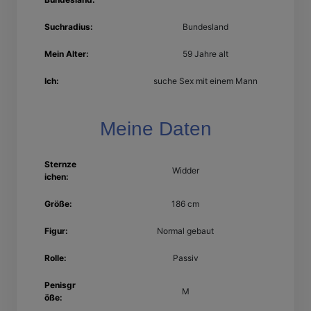
Suchradius:
Bundesland
Mein Alter:
59 Jahre alt
Ich:
suche Sex mit einem Mann
Meine Daten
Sternze
Widder
ichen:
Größe:
186 cm
Figur:
Normal gebaut
Rolle:
Passiv
Penisgr
M
öße: