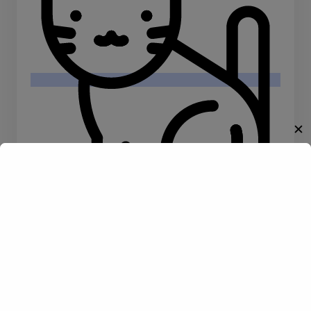
✕
Willkommen!
Tiere
Schwimmen
Entdecke eine neue Welt des
Gay-Datings! Finde aufregende
Kontakte und echte
Verbindungen, die auf dich
warten.